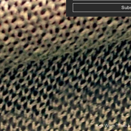
Sub
™
Knit Warm
has be