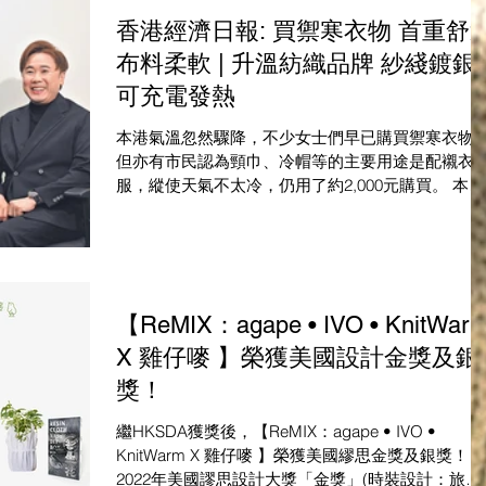
香港經濟日報: 買禦寒衣物 首重舒
布料柔軟 | 升溫紡織品牌 紗綫鍍銀
可充電發熱
本港氣溫忽然驟降，不少女士們早已購買禦寒衣物
但亦有市民認為頸巾、冷帽等的主要用途是配襯衣
服，縱使天氣不太冷，仍用了約2,000元購買。 本地
升溫紡織品品牌「暖之織」（KnitWarm）表示，他
將積極發展品牌合作及開拓海外市場，預期今冬的
意額將會按年上升6至7成。...
【ReMIX：agape • IVO • KnitWar
X 雞仔嘜 】榮獲美國設計金獎及銀
獎！
繼HKSDA獲獎後，【ReMIX：agape • IVO •
KnitWarm X 雞仔嘜 】榮獲美國繆思金獎及銀獎！
2022年美國謬思設計大獎「金獎」(時裝設計：旅遊