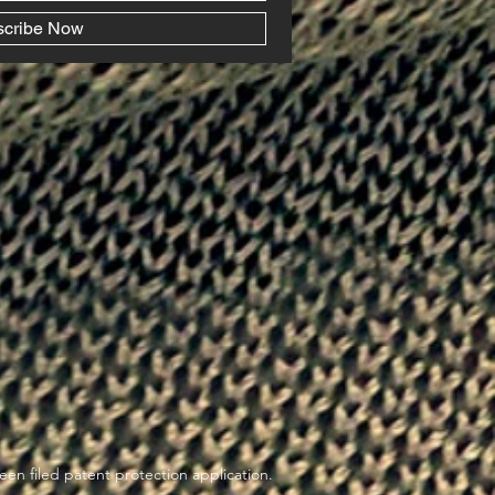
scribe Now
en filed patent protection application.