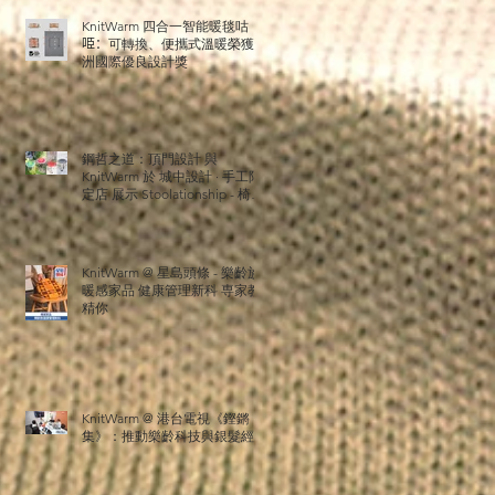
適
KnitWarm 四合一智能暖毯咕
𠱸：可轉換、便攜式溫暖榮獲澳
洲國際優良設計獎
，
鋼哲之道：頂門設計 與
KnitWarm 於 城中設計 · 手工限
定店 展示 Stoolationship - 椅緣
們
共暖 創新設計
生
KnitWarm @ 星島頭條 - 樂齡族:
暖感家品 健康管理新科 専家教
精你
m
KnitWarm @ 港台電視《鏗鏘
集》：推動樂齡科技與銀髮經濟