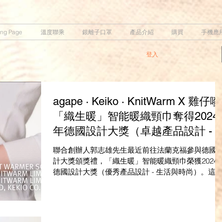
ing Page
溫度聯乘
銀離子口罩
產品介紹
購買
手機應
登入
agape · Keiko · KnitWarm X 雞仔嘜
「織生暖」智能暖織頸巾奪得2024
年德國設計大獎（卓越產品設計 - 
活與時尚）
聯合創辦人郭志雄先生最近前往法蘭克福參與德國
計大獎頒獎禮，「織生暖」智能暖織頸巾榮獲2024
德國設計大獎（優秀產品設計 - 生活與時尚）。這
對整個團隊的創意和協作精神的見證。 設計背後：
「織生暖」智能暖織頸巾不僅是一件種配飾；它是
織科技和時尚生活的融合。KnitW...