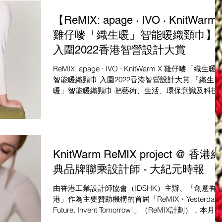
【ReMIX: apage · IVO · KnitWarm 
雞仔嘜「織生暖」智能暖織頸巾】
入圍2022香港智營設計大賞
ReMIX: apage · IVO · KnitWarm X 雞仔嘜「織生暖
智能暖織頸巾 入圍2022香港智營設計大賞 「織生
暖」智能暖織頸巾 把藝術、生活、環保意識及科技
合成『可穿戴藝術』。頸部的智能布料連接電源便
溫供暖，可透過手機程式搖控調溫，無懼天氣突
變。...
KnitWarm ReMIX project @ 香港經
典品牌聯乘設計師 - 大紀元時報
由香港工業設計師協會（IDSHK）主辦、「創意香
港」作為主要贊助機構的首屆「ReMIX・Yesterday'
Future, Invent Tomorrow!」（ReMIX計劃），本月初
舉行「ReMIX新產品發佈會典禮」，會上發表6大經