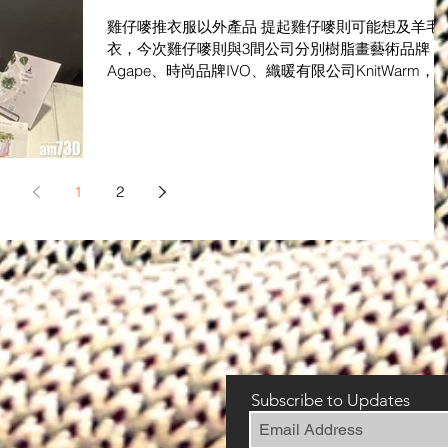
雞仔嘜推衣服以外產品 提起雞仔嘜則可能想及羊毛
衣，今次雞仔嘜則與3間公司分別樹脂畫藝術品牌
Agape、時尚品牌IVO、織暖有限公司KnitWarm，
別推出3款新產品，包括「織生暖」智能暖織頸巾、
「袋生暖」智能暖織手機袋及「衫生花」線衫樹脂
器自製套裝。暖織頸巾和手機袋皆...
1
2
Subscribe to Updates