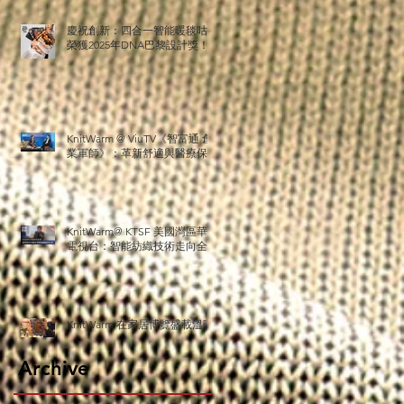
保
慶祝創新：四合一智能暖毯咕𠱸
料
榮獲2025年DNA巴黎設計獎！
品
KnitWarm @ ViuTV《智富通 創
業軍師》：革新舒適與醫療保健
創
KnitWarm@ KTSF 美國灣區華人
即
電視台：智能紡織技術走向全球
護
夥
KnitWarm 在家居博覽盛載溫暖
Archive