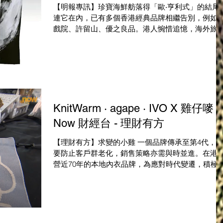
【明報專訊】珍寶海鮮舫落得「歐‧亨利式」的結局
連它在內，已有多個香港經典品牌相繼告別，例如U
戲院、許留山、優之良品。港人惋惜追憶，海外旅
慨嘆不少「香港名物」就此消失，但亦有人批評部
品牌只顧遊客生意，早失本地人支持。受訪學者指
出，香港品牌不僅受旅遊業拖累，同時要面對整...
KnitWarm · agape · IVO X 雞仔嘜 
Now 財經台 - 理財有方
【理財有方】求變的小雞 一個品牌傳承至第4代，
要防止客戶群老化，銷售策略亦需與時並進。在港
營近70年的本地內衣品牌，為應對時代變遷，積極
品牌年輕化，既與本地設計師合作，推出具科技及
保元素的生活用品，亦花較多資源在教育及市場推
上。 source:...