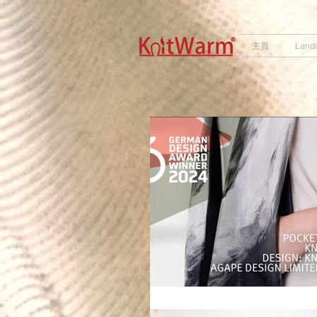
572551280147533 572551280147533
166985120552283
242382724095172
主頁
Land