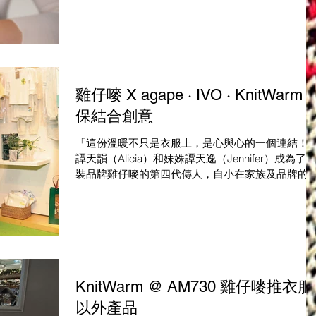
典香港品牌聯乘本地工業設計師推出的2...
雞仔嘜 X agape · IVO · KnitWarm 
保結合創意
「這份溫暖不只是衣服上，是心與心的一個連結！
譚天韻（Alicia）和妹姝譚天逸（Jennifer）成為了
裝品牌雞仔嘜的第四代傳人，自小在家族及品牌的
暖下成長，她們深深感受到這份暖意，並希望與香
人一起延續溫情的故事。 環保結合創意...
KnitWarm @ AM730 雞仔嘜推衣服
以外產品