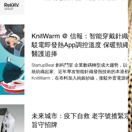
用品) 「織生暖」智能暖織頸巾 把藝術、生活、環
意識及科技結合成『可穿戴藝術』。頸部的智能布
連接電源...
KnitWarm @ 信報：智能穿戴針織
駁電即發熱App調控溫度 保暖頸繩
醫護追捧
StartupBeat 創科鬥室 企業數碼轉型成大趨勢，以傳
統紡織起家、近年專攻智能針織發熱技術的本港初
KnitWarm，在布料加入純銀紗線，接駁外置電源後
可發熱。至今已推出十多款產品，以眼罩、腰帶及
膝最受港人歡迎，累計售出約3000件產品。近年亦
拍老牌服裝品牌雞仔...
未來城市：疫下自救 老字號揸緊宗
旨守招牌