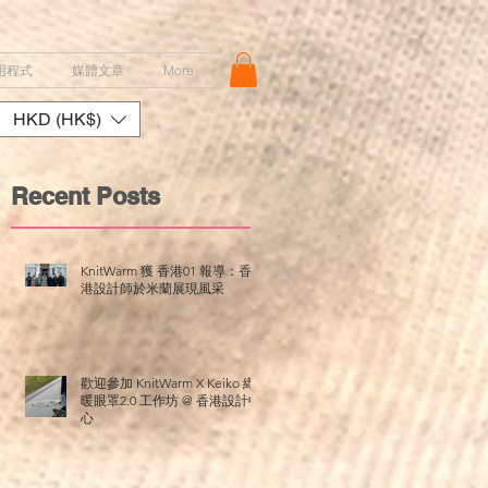
用程式
媒體文章
More
HKD (HK$)
Recent Posts
KnitWarm 獲 香港01 報導：香
生
港設計師於米蘭展現風采
設
年
是
歡迎參加 KnitWarm X Keiko 織
暖眼罩2.0 工作坊 @ 香港設計中
心
紡