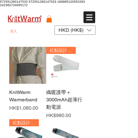
572551280147533 572551280147533
166985120552283
242382724095172
HKD (HK$)
登入
紅點設計大獎
KnitWarm
織暖護帶 +
Warmerband
3000mAh超薄行
動電源
價格
HK$1,080.00
價格
HK$980.00
紅點設計大獎