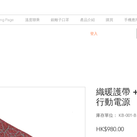
ing Page
溫度聯乘
銀離子口罩
產品介紹
購買
手機應
登入
織暖護帶 +
行動電源
庫存單位： KB-001-B
價
HK$980.00
格