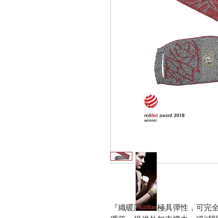
『織暖護帶』極具彈性，可完