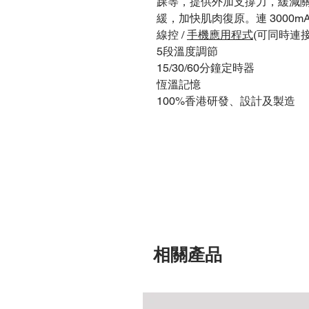
踝等，提供外加支撐力，緩減
緩，加快肌肉復原。連 3000m
線控 /
手機應用程式
(可同時連
5段溫度調節
15/30/60分鐘定時器
恆溫記憶
100%香港研發、設計及製造
相關產品