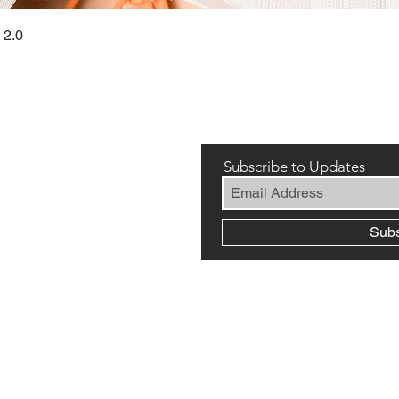
快速瀏覽
 2.0
Subscribe to Updates
Sub