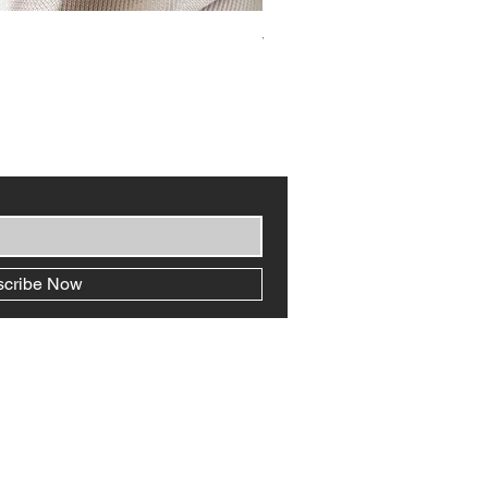
WarmerShoulder
價格
HK$1,180.00
scribe Now