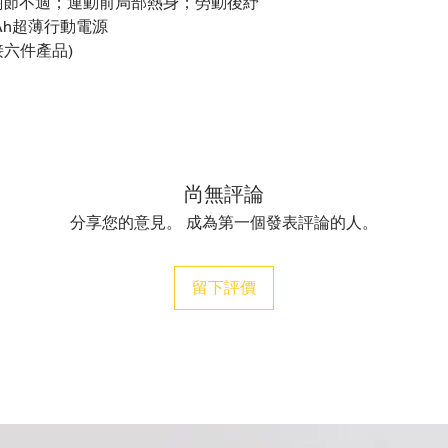
關節不適；運動前局部熱身；勞動後紓
Ah超薄行動電源
接六件產品)
尚無評論
分享您的意見。 成為第一個發表評論的人。
留下評價