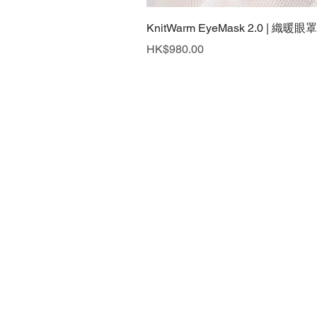
KnitWarm EyeMask 2.0 | 織暖眼罩
價格
HK$980.00
最新消息
聯絡我們
私隱政策
回到頂端