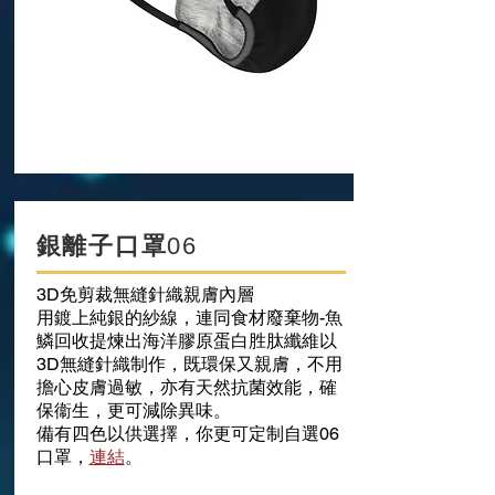
銀離子口罩
06
3D免剪裁無縫針織親膚內層
用鍍上純銀的紗線，連同食材廢棄物-魚
鱗回收提煉出海洋膠原蛋白胜肽纖維以
3D無縫針織制作，既環保又親膚，不用
擔心皮膚過敏，亦有天然抗菌效能，確
保衞生，更可減除異味。
備有四色以供選擇，你更可定制自選06
口罩，
連結
。