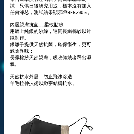
試，只供日後研究用途，樣本沒有加入
任何濾芯，測試結果顯示￼BFE>90%。
內層親膚抗菌， 柔軟貼臉
用鍍上純銀的紗線，連同長纖棉紗以針
織制作。
銀離子提供天然抗菌，確保衞生，更可
減除異味；
長纖棉紗天然親膚，吸收佩戴者釋出濕
氣。
天然抗水外層，防止飛沫滲透
羊毛拉伸技術以緻密結構抗水。