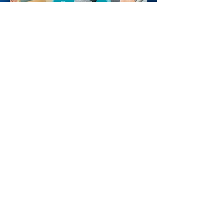
KnitWarm
2022年7月18日
KnitWarm @ 信報：智能穿戴
針織品駁電即發熱App調控
溫度 保暖頸繩醫護追捧
StartupBeat 創科鬥室 企業數碼轉型成
大趨勢，以傳統紡織起家、近年專攻智
能針織發熱技術的本港初創KnitWarm，
在布料加入純銀紗線，接駁外置電源後