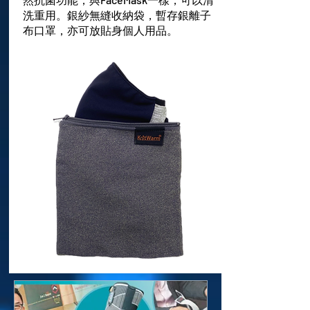
洗重用。銀紗無縫收納袋，暫存銀離子
布口罩，亦可放貼身個人用品。