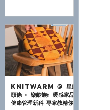
KnitWarm 聯手打造 。這一系列四款不
鏽鋼凳子，將家具重新詮釋為社區催化
劑。受古代中國青銅器啟發，這些凳子
採用三腳架框架，並融入易經靈感的穿
孔設計，讓光線和綠意穿梭其中，抵抗
孤獨座位的孤立感。 溫享座墊採用
KnitWarm 的智能織物技術，以甲骨文
和篆書圖案呈現季節色調——綠色、紅
色、赭色和灰色——使用回收聚酯纖
維，透過提花技術和鍍銀導電紗線編織
而成。這款「共享溫暖」設計，配以無
縫彈性墊套和布料升溫技術，可容納四
人圍坐成圈，在室內外空間促進連結。
在 Instagram 上追蹤這個項目： @
KnitWarm @ 星島
stoolationship . Derangedsign 頂門設
計 是一家 香港為駐地充滿活力的設計
頭條 - 樂齡族: 暖感家品
工作室 ，以其獲獎金屬器具聞名，曾榮
健康管理新科 専家教精你
獲 iF...