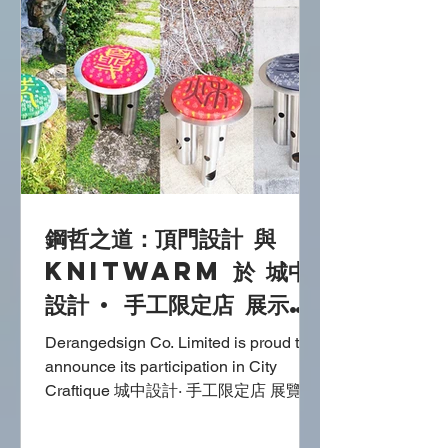
務，到重塑城市與系統，該獎項展示設
計如何為人類、地球及繁榮帶來積極改
變。 在眾多得獎作品中， 四合一智能
暖毯咕𠱸 ：可轉換、便攜式溫暖榮獲產
品設計類別的澳洲國際優良設計獎殊
榮。 項目名稱 ： 四合一智能暖毯咕𠱸
：可轉換、便攜式溫暖 由KnitWarm設
計，4合1溫暖毯枕是一款創新的無線加
熱毯，可靈活轉換為頸枕、座椅安全帶
鋼哲之道：頂門設計 與
墊、坐墊或毯子等多種形態。採用智能
紡織技術，並以回收PET瓶及布料碎片
KnitWarm 於 城中
製成，提供便攜式溫暖，特別適合輪椅
設計 · 手工限定店 展示
使用者等特殊需求群體，兼具可持續性
Stoolationshi
與舒適性。其創新設計已申請專利保
Derangedsign Co. Limited is proud to
護，樹立了包容與環保舒適的新標杆。
p - 椅緣共暖 創新設計
announce its participation in City
設計地 ：澳洲 設計團隊
Craftique 城中設計· 手工限定店 展覽的
亮點是 STOOLATIONSHIP - 椅緣共暖
的首度亮相，這是 Derangedsign 與