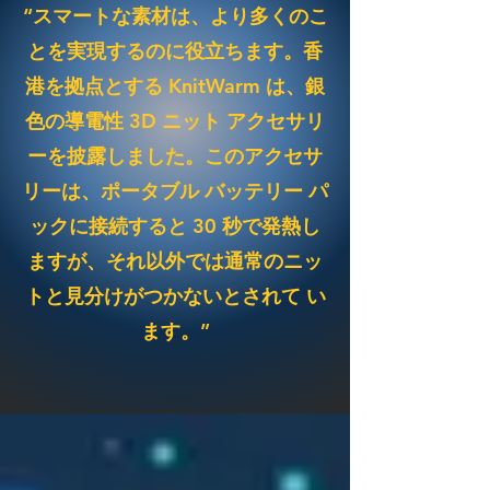
“スマートな素材は、より多くのこ
とを実現するのに役立ちます。香
港を拠点とする KnitWarm は、銀
色の導電性 3D ニット アクセサリ
ーを披露しました。このアクセサ
リーは、ポータブル バッテリー パ
ックに接続すると 30 秒で発熱し
ますが、それ以外では通常のニッ
トと見分けがつかないとされて い
ます。”