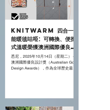
親手製作個人化傑作。 關於 織暖眼罩
2.0 織暖眼罩 2.0 是一款新一代感官助
眠產品，結合遮光、熱療和香薰功能，
提供提升的放鬆體驗。專為經常出差的
旅客、數碼從業員和養生愛好者設計，
KnitWarm 四合一智
此智能紡織解決方案優先考慮舒適度、
客製化和可持續性。 與傳統笨重且僵硬
能暖毯咕𠱸：可轉換、便攜
的睡眠眼罩不同， 織暖眼罩 2.0 擁有無
式溫暖榮獲澳洲國際優良設
縫、人體工學貼合設計，確保
計獎
悉尼，2025年10月14日（星期二） –
澳洲國際優良設計獎（Australian Good
Design Awards），作為全球歷史最悠
久的國際設計獎項之一，於今年的「優
良設計獎週」正式公布2025年度得獎名
單，旨在表彰、定義及慶祝優良設計的
卓越成就。 今年的主題「設計向善」
（Design for Better）強調設計在塑造
更平衡、包容及可持續發展的世界中扮
演的重要角色。從重新構想產品與服