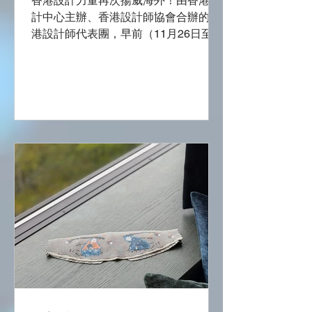
香港設計力量再次揚威海外！由香港設
計中心主辦、香港設計師協會合辦的香
港設計師代表團，早前（11月26日至29
日）遠赴時尚之都意大利米蘭，參與由
香港貿易發展局主辦的大型推廣活動
「成就機遇．首選香港」（Think
Business, Think Hong Kong）。是次行
程獲文創產業發展處主要贊助，多位本
地業界翹楚組成的代表團，不僅在國際
舞台上展現了香港的設計功力，更就當
下最熱門的人工智慧（AI）議題，與歐
洲同行進行深度交流，重新定義科技時
代下「以人為本」的設計。 代表團成員
（左起）： 周靜雯（Kylie Chow） 楊
穎謙（William Yeung） 黃達禮（Tat
Lai Wong） 阮文韜（Manfred Yuen）
郭志雄（Stanley Kwok） 何肇庭
（Etain Ho） 關鎮陞（Magic Kwan）
從智能紡織到舊碼頭改造 展現多元創