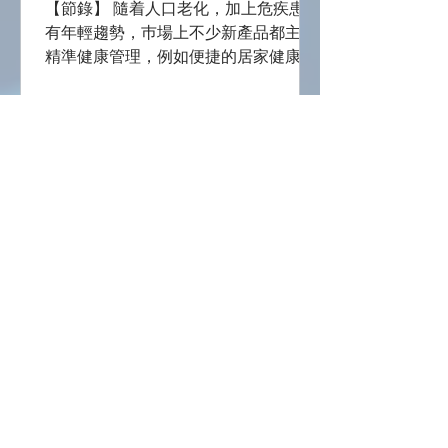
【節錄】 隨着人口老化，加上危疾患者
有年輕趨勢，巿場上不少新產品都主攻
精準健康管理，例如便捷的居家健康智
能監測產品，結合人工智能技術，讓用
家可進行全天候檢查，付合預防勝於治
療原則，讓都巿人生活更有質素。 智慧
紡織設計 保暖家品...