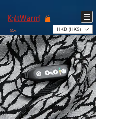
572551280147533 572551280147533
166985120552283
242382724095172
HKD (HK$)
登入