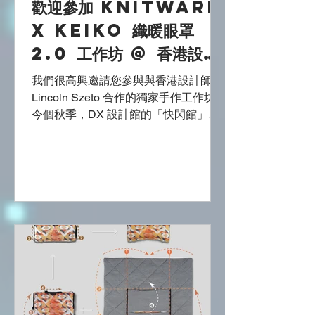
歡迎參加 KnitWarm
意 多位設計師在會上分享了具體的實戰
案例，從不同維度回應「科技與人文」
X Keiko 織暖眼罩
的結合： • 科技融入生活：郭志雄
2.0 工作坊 @ 香港設計
（Stanley Kwok）展示了其創立的智能
中心
紡織品牌 KnitWarm。該品牌已獲逾80
我們很高興邀請您參與與香港設計師
項國
Lincoln Szeto 合作的獨家手作工作坊！
今個秋季，DX 設計館的「快閃館」化
身為「City Craftique 城中設計 · 手工選
物店」，一個精心策劃的空間，匯聚本
地香港品牌，融合文化、傳統、創新與
工藝。作為這場充滿活力的活動一部
分，我們將舉辦 KnitWarm X Lincoln
Szeto @ Keiko EyeMask 2.0 with
Sleepy Kitten 工作坊。 工作坊亮點 投
入創意工作坊，利用 Lincoln Szeto 獨
家 Sleepy Kitten IP 創作獨一無二的
EyeMask 2.0。此工作坊將藝術手繪插
圖與先進智能紡織技術無縫結合，讓您