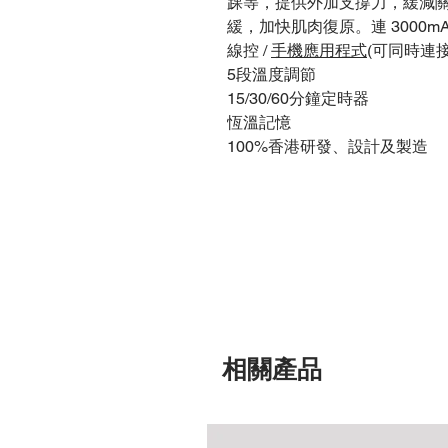
踝等，提供外加支撐力，緩減
緩，加快肌肉復原。連 3000m
線控 /
手機應用程式
(可同時連
5段溫度調節
15/30/60分鐘定時器
恆溫記憶
100%香港研發、設計及製造
相關產品