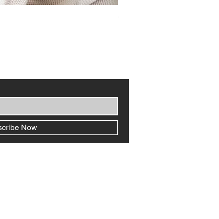
WarmerShoulder
價格
HK$1,180.00
scribe Now