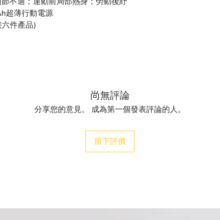
關節不適；運動前局部熱身；勞動後紓
Ah超薄行動電源
接六件產品)
尚無評論
分享您的意見。 成為第一個發表評論的人。
留下評價