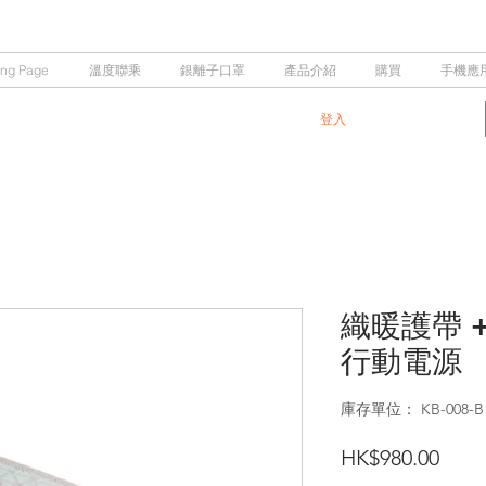
ing Page
溫度聯乘
銀離子口罩
產品介紹
購買
手機應
登入
織暖護帶 +
行動電源
庫存單位： KB-008-B
價
HK$980.00
格