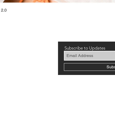
快速瀏覽
 2.0
Subscribe to Updates
Sub