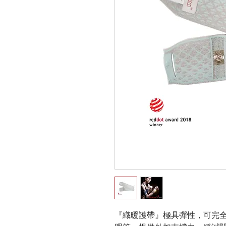
『織暖護帶』極具彈性，可完