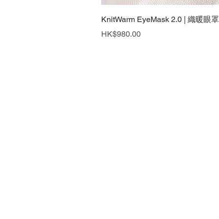
KnitWarm EyeMask 2.0 | 織暖眼罩
價格
HK$980.00
最新消息
聯絡我們
私隱政策
回到頂端