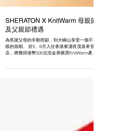
SHERATON X KnitWarm 母親節
及父親節禮遇
為答謝父母的辛勤照顧，到大嶼山享受一個不一
樣的假期。 於5、6月入住香港東涌世茂喜來登酒
店，將獲得港幣500元現金券購買KnitWarm產品
送給至愛嘅父母，屢獲殊榮的專利智能發熱針織
品，連接流動電源，便會於30秒内升溫，感覺就
像太陽照射在皮膚上，隨時隨地都可以柔溫紓
緩。