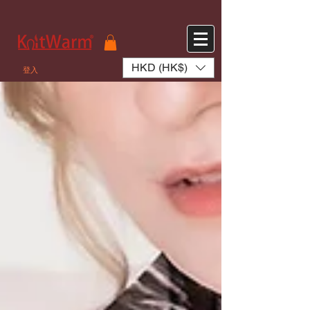
572551280147533 572551280147533
166985120552283
242382724095172
HKD (HK$)
登入