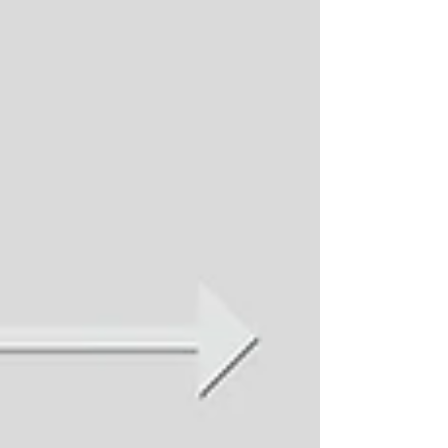
同， 織暖眼罩 2.0 擁有無縫、人體工學貼合設
計，確保