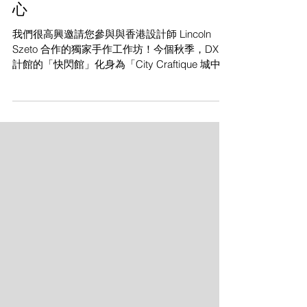
暖眼罩2.0 工作坊 @ 香港設計中
心
我們很高興邀請您參與與香港設計師 Lincoln
Szeto 合作的獨家手作工作坊！今個秋季，DX 設
計館的「快閃館」化身為「City Craftique 城中設
計 · 手工選物店」，一個精心策劃的空間，匯聚
本地香港品牌，融合文化、傳統、創新與工藝。
作為這場充滿活力的活動一部分，我們將舉辦
KnitWarm X Lincoln Szeto @ Keiko EyeMask 2.0
with Sleepy Kitten 工作坊。 工作坊亮點 投入創
意工作坊，利用 Lincoln Szeto 獨家 Sleepy Kitten
IP 創作獨一無二的 EyeMask 2.0。此工作坊將藝
術手繪插圖與先進智能紡織技術無縫結合，讓您
親手製作個人化傑作。 關於 織暖眼罩 2.0 織暖
眼罩 2.0 是一款新一代感官助眠產品，結合遮
光、熱療和香薰功能，提供提升的放鬆體驗。專
為經常出差的旅客、數碼從業員和養生愛好者設
計，此智能紡織解決方案優先考慮舒適度、客製
化和可持續性。 與傳統笨重且僵硬的睡眠眼罩不