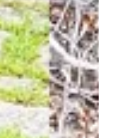
獎殊榮。 項目名稱 ： 四合一智能暖毯咕𠱸 ：可
轉換、便攜式溫暖 由KnitWarm設計，4合1溫暖
毯枕是一款創新的無線加熱毯，可靈活轉換為頸
枕、座椅安全帶墊、坐墊或毯子等多種形態。採
用智能紡織技術，並以回收PET瓶及布料碎片製
成，提供便攜式溫暖，特別適合輪椅使用者等特
殊需求群體，兼具可持續性與舒適性。其創新設
計已申請專利保護，樹立了包容與環保舒適的新
標杆。 設計地 ：澳洲 設計團隊