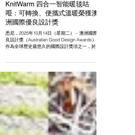
KnitWarm 四合一智能暖毯咕
𠱸：可轉換、便攜式溫暖榮獲澳
洲國際優良設計獎
悉尼，2025年10月14日（星期二） – 澳洲國際優
良設計獎（Australian Good Design Awards），
作為全球歷史最悠久的國際設計獎項之一，於今
年的「優良設計獎週」正式公布2025年度得獎名
單，旨在表彰、定義及慶祝優良設計的卓越成
就。 今年的主題「設計向善」（Design for
Better）強調設計在塑造更平衡、包容及可持續
發展的世界中扮演的重要角色。從重新構想產品
與服務，到重塑城市與系統，該獎項展示設計如
何為人類、地球及繁榮帶來積極改變。 在眾多得
獎作品中， 四合一智能暖毯咕𠱸 ：可轉換、便
攜式溫暖榮獲產品設計類別的澳洲國際優良設計