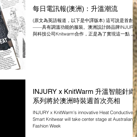
每日電訊報(澳洲)：升溫潮流
(原文為英語報道，以下是中譯版本) 這可說是首創
——具有調溫功能的服裝。澳洲設計師品牌INJURY
與科技公司Knitwarm合作，正是為了實現這一點，
將在今日的Pandora澳大利亞時裝週上展示這個系
列。 「他們創造了一種內含導熱紗線的面料，只要
上行動電源，就可以用遙控...
INJURY x KnitWarm 升溫智能針織
系列將於澳洲時裝週首次亮相
INJURY x KnitWarm's innovative Heat Conductive
Smart Knitwear will take center stage at Australian
Fashion Week