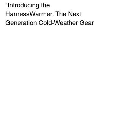
"Introducing the
HarnessWarmer: The Next
Generation Cold-Weather Gear
that Warms Your Core in 30
Seconds!" @ 繊研新聞
繊研新聞 次世代防寒アイテムが登場！背中に
“着るこたつ”「ハーネスウォーマー」！3秒で体
の芯から温まる クラウドファンディングプロジ
ェクト ～Makuakeマクアケ 本日先行販売開
始！～ 薄くて動きやすい！次世代の防寒アイテ
ム「ハーネスウォーマー」が登場！...