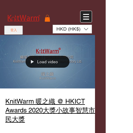
572551280147533 572551280147533
166985120552283
242382724095172
HKD (HK$)
登入
Load video
KnitWarm 暖之織 @ HKICT
Awards 2020大獎小故事智慧市
民大獎