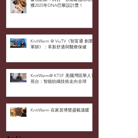
慶祝創新：四合一智能暖毯咕𠱸榮
獲2025年DNA巴黎設計獎！
KnitWarm @ ViuTV《智富通 創業
軍師》：革新舒適與醫療保健
KnitWarm@ KTSF 美國灣區華人電
視台：智能紡織技術走向全球
KnitWarm 在家居博覽盛載溫暖