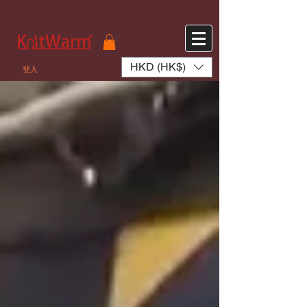
572551280147533 572551280147533
166985120552283
242382724095172
HKD (HK$)
登入