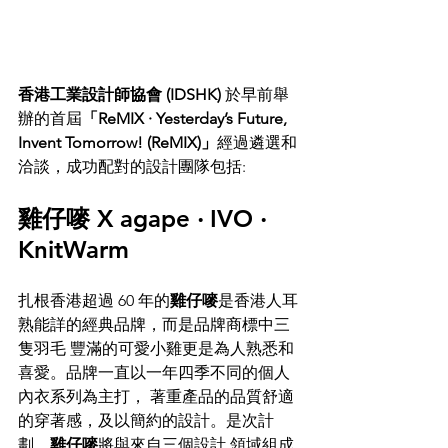
香港工業設計師協會 (IDSHK) 
於早前舉
辦的首屆
「ReMIX · Yesterday’s Future, 
Invent Tomorrow! (ReMIX)」
經過遴選和
洽談，成功配對的設計團隊包括:
雞仔嘜 X agape ‧ IVO ‧ 
KnitWarm
扎根香港超過 60 年的
雞仔嘜
是香港人耳
熟能詳的經典品牌，而是品牌商標中三
隻羽毛 豐滿的可愛小雞更是為人熟悉和
喜愛。品牌一直以一年四季不同的個人
內衣系列為主打， 著重產品的品質舒適
的穿著感，及以簡約的設計。是次計
劃，
雞仔嘜
將與來自三個設計 領域組成