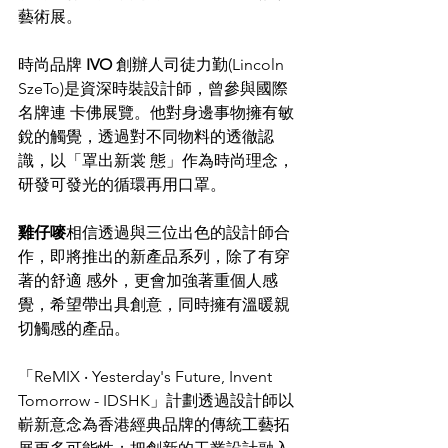
藝術展。
時尚品牌 
IVO 
創辦人司徒力勤(Lincoln 
SzeTo)是資深時裝設計師，曾參與國際
名牌連 卡佛展覽。他對身邊事物擁有敏
銳的觸覺，透過對不同物料的透徹認
識，以「罩出新裳 態」作為時尚理念，
研發可發光的循環再用口罩。
雞仔嘜
相信透過與三位出色的設計師合
作，即將推出的新產品系列，除了有穿
著的舒適 感外，更會加強著重個人感
覺，希望帶出具創意，同時擁有溫暖親
切觸感的產品。
「ReMIX ‧ Yesterday's Future, Invent 
Tomorrow - IDSHK」計劃透過設計師以
嶄新意念為香港經典品牌的傳統工藝拓