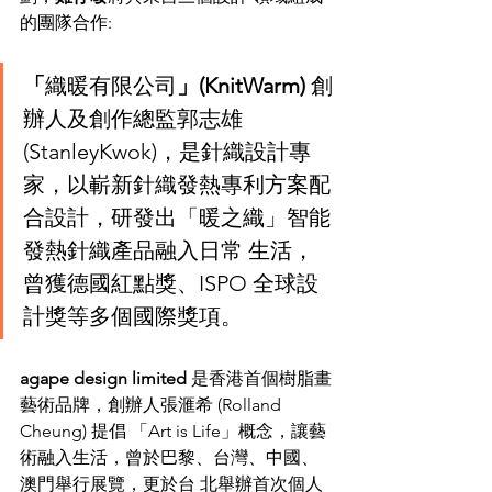
的團隊合作:
「
織暖有限公司
」(KnitWarm) 
創
辦人及創作總監郭志雄
(StanleyKwok)，是針織設計專 
家，以嶄新針織發熱專利方案配
合設計，研發出「暖之織」智能
發熱針織產品融入日常 生活，
曾獲德國紅點獎、ISPO 全球設
計獎等多個國際獎項。
agape design limited 
是香港首個樹脂畫
藝術品牌，創辦人張滙希 (Rolland 
Cheung) 提倡 「Art is Life」概念，讓藝
術融入生活，曾於巴黎、台灣、中國、
澳門舉行展覽，更於台 北舉辦首次個人