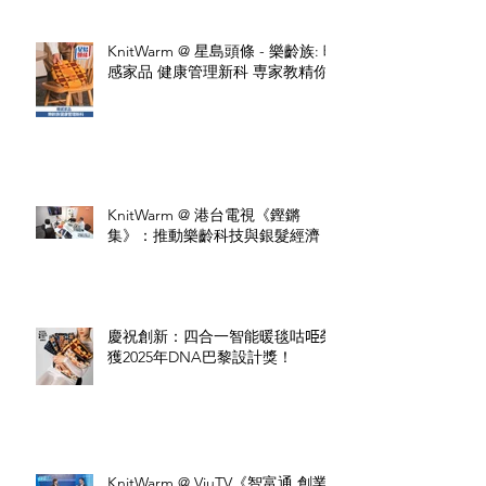
KnitWarm @ 星島頭條 - 樂齡族: 暖
感家品 健康管理新科 専家教精你
KnitWarm @ 港台電視《鏗鏘
集》：推動樂齡科技與銀髮經濟
慶祝創新：四合一智能暖毯咕𠱸榮
獲2025年DNA巴黎設計獎！
KnitWarm @ ViuTV《智富通 創業