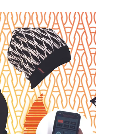
KnitWarm 榮獲2023年度德國設
計大獎 - 特別獎
KnitWarm CrossOver Scarf 榮獲2023年度德國設
計大獎 - 卓越産品設計組生活與時尚類別的特別
獎 你可於公眾之選支持「織暖小頸巾」
https://bit.ly/3uRYzZj 「織暖小頸巾」成功突破技
術上的限制，能與天然纖維交織成電子化紡織
品，提升...