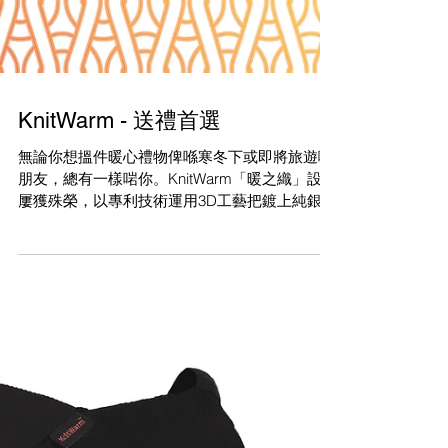
KnitWarm - 送禮首選
無論你想搵件暖心禮物俾喺寒冬下或即將旅遊嘅
朋友，總有一樣啱你。KnitWarm「暖之織」設計