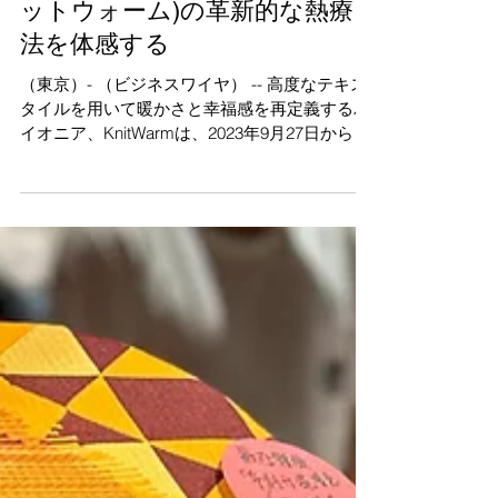
スの未来を体験：KnitWarm (ニ
ットウォーム)の革新的な熱療
法を体感する
（東京）- （ビジネスワイヤ） -- 高度なテキス
タイルを用いて暖かさと幸福感を再定義するパ
イオニア、KnitWarmは、2023年9月27日から9
月29日に東京ビッグサイトの東展示ホールで開
催される第 50回国際福祉機器展に参加すること
を喜んで発表します。...