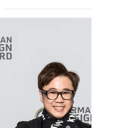
KnitWarm @ 中環街市展覽
以香港發明、設計及製造的創意科技品牌
KnitWarm，近期進駐中環街市Spectrum，將一
系列專利及屢獲殊榮的針織設計佳品帶到城中最
便利地方，讓大家隨時隋地都可親身體驗其獨特
創意。 KnitWarm為智能針織布料技術，只須連
接流動電源，便會於30秒内升溫，讓用家隨時隨
地感...