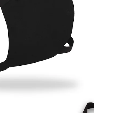
屢獲殊榮，以專利技術運用3D工藝把鍍上純銀的
導電紗線織入布料，透氣舒適，設計輕便快捷，
讓用家隨時隨地保健保暖，感受恍如太陽照射的
柔溫。