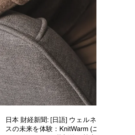
日本 財経新聞: [日語] ウェルネ