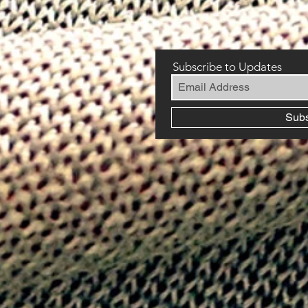
Subscribe to Updates
Sub