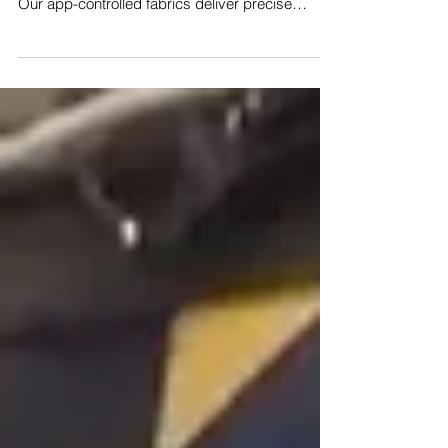
Our app-controlled fabrics deliver precise
warmth to ease joint pain and boost comfort,
perfect for the silver economy. Watch the feature
and join us in revolutionizing wellness:
https://www.youtube.com/watch?
v=m_g9n9Q_X4c #SmartTextiles #Healthcare