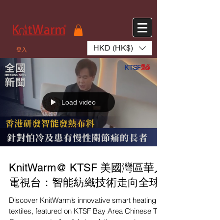
572551280147533 572551280147533
166985120552283
242382724095172
HKD (HK$)
登入
Load video
KnitWarm@ KTSF 美國灣區華人
電視台：智能紡織技術走向全球
Discover KnitWarm’s innovative smart heating
textiles, featured on KTSF Bay Area Chinese TV!