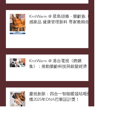
Stoolationship - 椅緣共暖 創新設
計
KnitWarm @ 星島頭條 - 樂齡族: 暖
感家品 健康管理新科 専家教精你
KnitWarm @ 港台電視《鏗鏘
集》：推動樂齡科技與銀髮經濟
慶祝創新：四合一智能暖毯咕𠱸榮
獲2025年DNA巴黎設計獎！