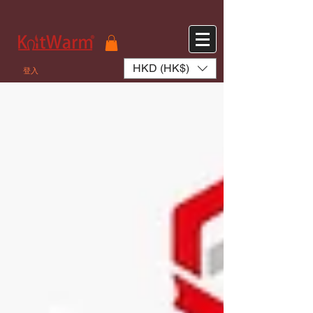
572551280147533 572551280147533
166985120552283
242382724095172
HKD (HK$)
登入