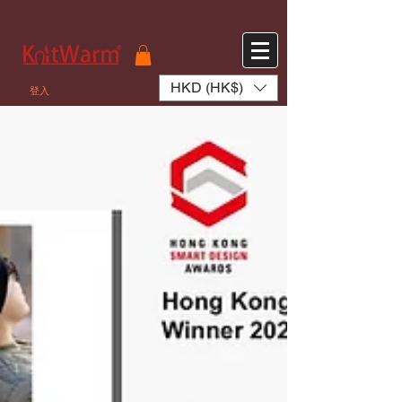
572551280147533 572551280147533
166985120552283
242382724095172
HKD (HK$)
登入