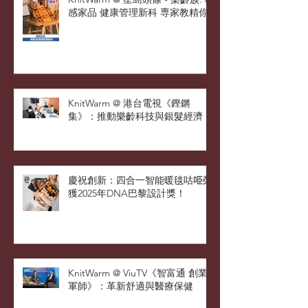
KnitWarm @ 星島頭條 - 樂齡族: 暖
感家品 健康管理新科 専家教精你
KnitWarm @ 港台電視《鏗鏘
集》：推動樂齡科技與銀髮經濟
慶祝創新：四合一智能暖毯咕𠱸榮
獲2025年DNA巴黎設計獎！
KnitWarm @ ViuTV《智富通 創業