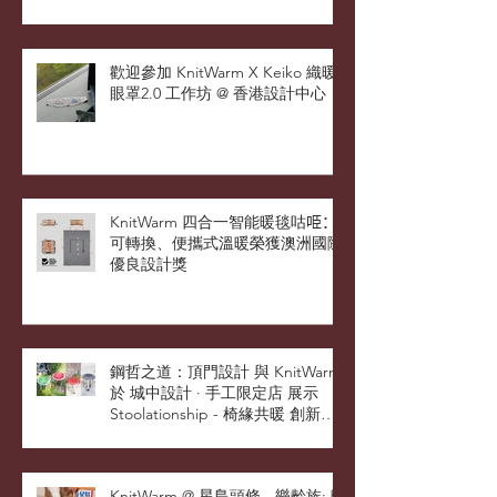
計師於米蘭展現風采
歡迎參加 KnitWarm X Keiko 織暖
眼罩2.0 工作坊 @ 香港設計中心
KnitWarm 四合一智能暖毯咕𠱸：
可轉換、便攜式溫暖榮獲澳洲國際
優良設計獎
鋼哲之道：頂門設計 與 KnitWarm
於 城中設計 · 手工限定店 展示
Stoolationship - 椅緣共暖 創新設
計