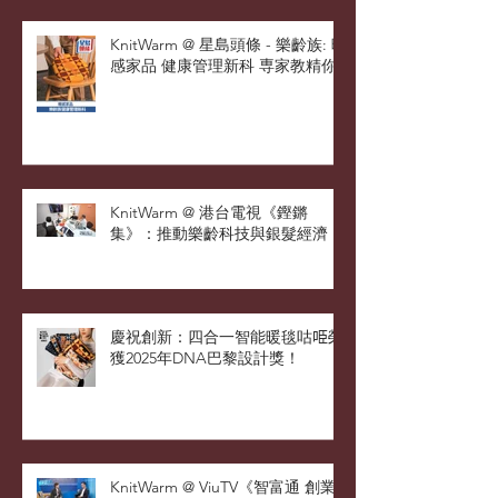
KnitWarm @ 星島頭條 - 樂齡族: 暖
感家品 健康管理新科 専家教精你
KnitWarm @ 港台電視《鏗鏘
集》：推動樂齡科技與銀髮經濟
慶祝創新：四合一智能暖毯咕𠱸榮
獲2025年DNA巴黎設計獎！
KnitWarm @ ViuTV《智富通 創業