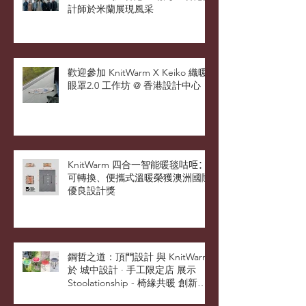
計師於米蘭展現風采
歡迎參加 KnitWarm X Keiko 織暖
眼罩2.0 工作坊 @ 香港設計中心
KnitWarm 四合一智能暖毯咕𠱸：
可轉換、便攜式溫暖榮獲澳洲國際
優良設計獎
鋼哲之道：頂門設計 與 KnitWarm
於 城中設計 · 手工限定店 展示
Stoolationship - 椅緣共暖 創新設
計