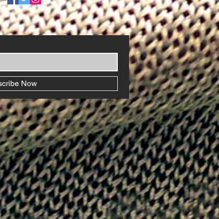
scribe Now