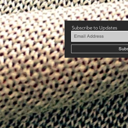
Subscribe to Updates
Sub