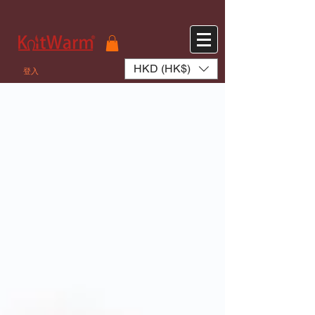
572551280147533 572551280147533
166985120552283
242382724095172
HKD (HK$)
登入