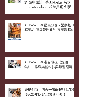
鋼哲之道：頂門設計 與 KnitWarm
於 城中設計 · 手工限定店 展示
Stoolationship - 椅緣共暖 創新設
計
KnitWarm @ 星島頭條 - 樂齡族: 暖
感家品 健康管理新科 専家教精你
KnitWarm @ 港台電視《鏗鏘
集》：推動樂齡科技與銀髮經濟
慶祝創新：四合一智能暖毯咕𠱸榮
獲2025年DNA巴黎設計獎！