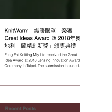
KnitWarm「織暖眼罩」榮獲
Great Ideas Award @ 2018年奧
地利「蘭精創新獎」頒獎典禮
Fung Fat Knitting Mfy Ltd received the Great
Idea Award at 2018 Lenzing Innovation Award
Ceremony in Taipei. The submission included...