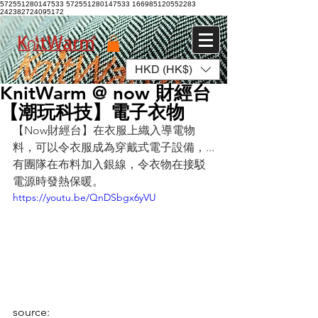
572551280147533 572551280147533
166985120552283
242382724095172
HKD (HK$)
登入
KnitWarm @ now 財經台
【潮玩科技】電子衣物
【Now財經台】在衣服上織入導電物
料，可以令衣服成為穿戴式電子設備，...
有團隊在布料加入銀線，令衣物在接駁
電源時發熱保暖。
https://youtu.be/QnDSbgx6yVU
source: 