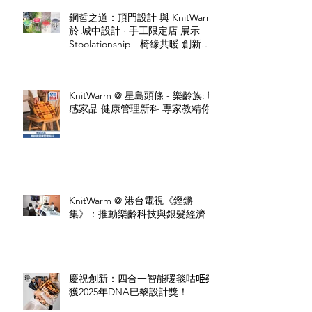
鋼哲之道：頂門設計 與 KnitWarm
於 城中設計 · 手工限定店 展示
Stoolationship - 椅緣共暖 創新設
計
KnitWarm @ 星島頭條 - 樂齡族: 暖
感家品 健康管理新科 専家教精你
KnitWarm @ 港台電視《鏗鏘
集》：推動樂齡科技與銀髮經濟
慶祝創新：四合一智能暖毯咕𠱸榮
獲2025年DNA巴黎設計獎！