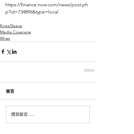
https://finance.now.com/news/post.ph
p?id=734896&type=local
KneeSleeve
Media Coverage
Wrap
留言
撰寫留言......