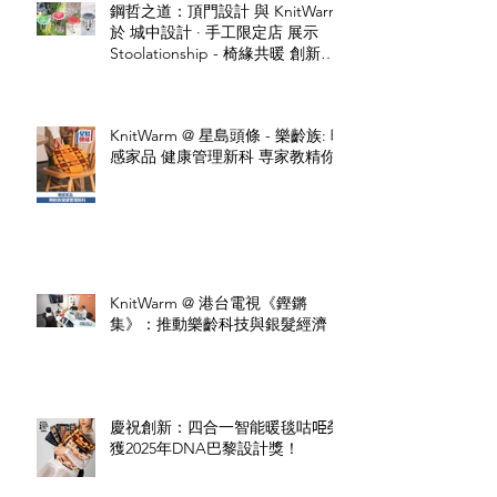
鋼哲之道：頂門設計 與 KnitWarm
於 城中設計 · 手工限定店 展示
Stoolationship - 椅緣共暖 創新設
計
KnitWarm @ 星島頭條 - 樂齡族: 暖
感家品 健康管理新科 専家教精你
KnitWarm @ 港台電視《鏗鏘
集》：推動樂齡科技與銀髮經濟
慶祝創新：四合一智能暖毯咕𠱸榮
獲2025年DNA巴黎設計獎！