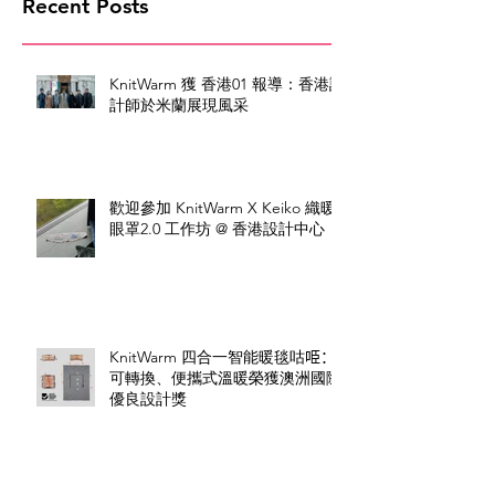
Recent Posts
KnitWarm 獲 香港01 報導：香港設
計師於米蘭展現風采
歡迎參加 KnitWarm X Keiko 織暖
眼罩2.0 工作坊 @ 香港設計中心
KnitWarm 四合一智能暖毯咕𠱸：
可轉換、便攜式溫暖榮獲澳洲國際
優良設計獎