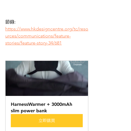
節錄: 
https://www.hkdesigncentre.org/tc/reso
urces/communications/feature-
stories/feature-story-34/681
HarnessWarmer + 3000mAh 
slim power bank
立即購買