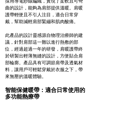
採用導電紗線編織，實現了柔軟且可彎
曲的設計，能夠為肩部提供溫暖。肩暖
護帶輕便且不引人注目，適合日常穿
戴，幫助減輕肩部緊繃和肌肉酸痛。
此產品的設計靈感源自物理治療師的建
議，針對肩部這一難以進行熱敷的部
位，經過超過一年的研發，肩暖護帶終
於研製出輕薄無縫的設計，方便貼合肩
部輪廓。產品具有可調節肩帶及透氣材
料，讓用戶可輕鬆穿戴於衣服之下，帶
來無壓的溫暖體驗。
智能保健暖帶：適合日常使用的
多功能熱療帶