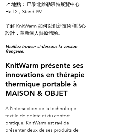
📍 地點： 巴黎北維勒班特展覽中心，
Hall 2，Stand I99
了解 KnitWarm 如何以創新技術和貼心
設計，革新個人熱療體驗。
Veuillez trouver ci-dessous la version 
française.
KnitWarm présente ses 
innovations en thérapie 
thermique portable à 
MAISON & OBJET
À l’intersection de la technologie 
textile de pointe et du confort 
pratique, KnitWarm est ravi de 
présenter deux de ses produits de 