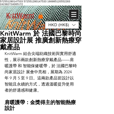
572551280147533 572551280147533
166985120552283
242382724095172
HKD (HK$)
登入
KnitWarm 於 法國巴黎時尚
家居設計展 推廣創新熱療穿
戴產品
KnitWarm 結合尖端紡織技術與實用舒適
性，展示兩款創新熱療穿戴產品——肩
暖護帶 和 智能保健暖帶，於 法國巴黎時
尚家居設計 展會中亮相，展期為 2024 
年 9 月 5 至 9 日。這兩款產品皆設計以
智能且永續的方式，透過溫暖提升使用
者的舒適感和健康。
肩暖護帶：金獎得主的智能熱療
設計