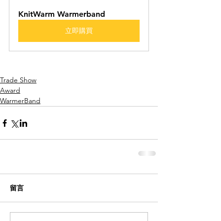
KnitWarm Warmerband
立即購買
Trade Show
Award
WarmerBand
留言