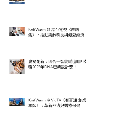
KnitWarm @ 港台電視《鏗鏘
集》：推動樂齡科技與銀髮經濟
慶祝創新：四合一智能暖毯咕𠱸榮
獲2025年DNA巴黎設計獎！
KnitWarm @ ViuTV《智富通 創業
軍師》：革新舒適與醫療保健