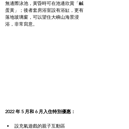
無邊際泳池，黃昏時可在池邊欣賞「鹹
蛋黃」；後者套房浴室設有浴缸，更有
落地玻璃窗，可以望住大嶼山海景浸
浴，非常寫意。
2022 年 5 月和 6 月入住特別優惠：
設充氣遊戲的親子互動區