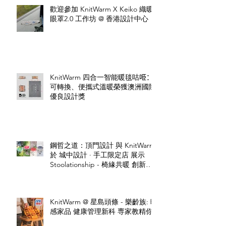
歡迎參加 KnitWarm X Keiko 織暖
眼罩2.0 工作坊 @ 香港設計中心
KnitWarm 四合一智能暖毯咕𠱸：
可轉換、便攜式溫暖榮獲澳洲國際
優良設計獎
鋼哲之道：頂門設計 與 KnitWarm
於 城中設計 · 手工限定店 展示
Stoolationship - 椅緣共暖 創新設
計
KnitWarm @ 星島頭條 - 樂齡族: 暖
感家品 健康管理新科 専家教精你