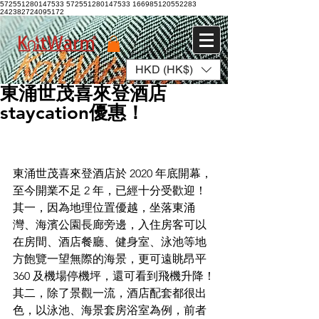
572551280147533 572551280147533
166985120552283
242382724095172
HKD (HK$)
登入
東涌世茂喜來登酒店
staycation優惠！
東涌世茂喜來登酒店於 2020 年底開幕，
至今開業不足 2 年，已經十分受歡迎！
其一，因為地理位置優越，坐落東涌
灣、海濱公園長廊旁邊，入住房客可以
在房間、酒店餐廳、健身室、泳池等地
方飽覽一望無際的海景，更可遠眺昂平 
360 及機場停機坪，還可看到飛機升降！
其二，除了景觀一流，酒店配套都很出
色，以泳池、海景套房浴室為例，前者