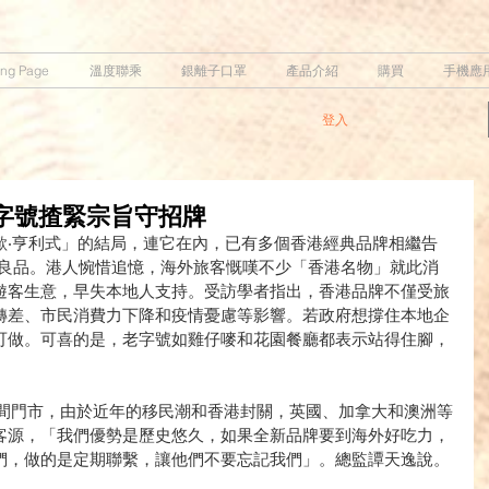
ing Page
溫度聯乘
銀離子口罩
產品介紹
購買
手機應
登入
字號揸緊宗旨守招牌
歐‧亨利式」的結局，連它在內，已有多個香港經典品牌相繼告
之良品。港人惋惜追憶，海外旅客慨嘆不少「香港名物」就此消
遊客生意，早失本地人支持。受訪學者指出，香港品牌不僅受旅
轉差、市民消費力下降和疫情憂慮等影響。若政府想撐住本地企
可做。可喜的是，老字號如雞仔嘜和花園餐廳都表示站得住腳，
20間門市，由於近年的移民潮和香港封關，英國、加拿大和澳洲等
客源，「我們優勢是歷史悠久，如果全新品牌要到海外好吃力，
們，做的是定期聯繫，讓他們不要忘記我們」。總監譚天逸說。