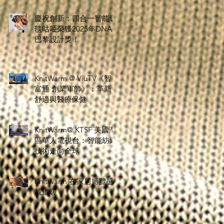
慶祝創新：四合一智能暖
毯咕𠱸榮獲2025年DNA
巴黎設計獎！
KnitWarm @ ViuTV《智
富通 創業軍師》：革新
舒適與醫療保健
KnitWarm@ KTSF 美國灣
區華人電視台：智能紡織
技術走向全球
KnitWarm 在家居博覽盛
載溫暖