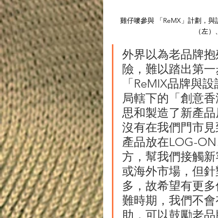
雞仔嘜參與 「ReMX」計劃，與設
（左）
外界以為老品牌抱
險，難以踏出第一
「ReMIX品牌
局轄下的「創意香
思和製造了新產品原
沒有在我們門市見
產品放在LOG-ON
方，幫我們接觸新
或海外市場，但針
多，故希望有更多
難時期，我們不會
助，可以鼓勵老品