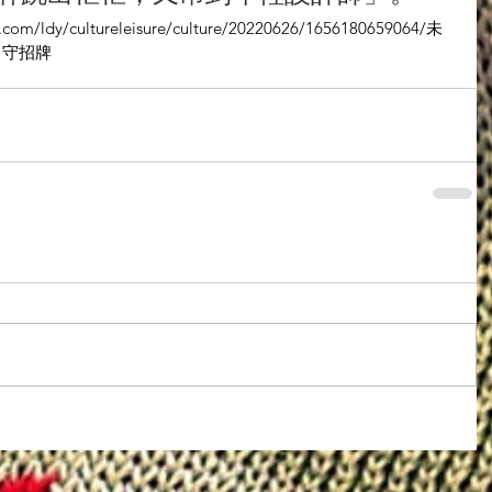
/ldy/cultureleisure/culture/20220626/1656180659064/未
旨守招牌