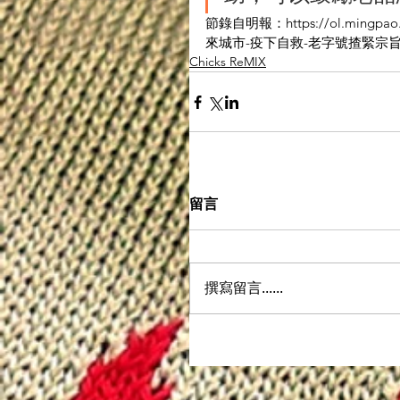
節錄自明報：https://ol.mingpao.com
來城市-疫下自救-老字號揸緊宗
Chicks ReMIX
留言
撰寫留言......