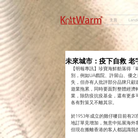
572551280147533 572551280147533
166985120552283
242382724095172
主頁
Land
未來城市：疫下自救 老
【明報專訊】珍寶海鮮舫落得「
別，例如UA戲院、許留山、優
失，但亦有人批評部分品牌只顧
遊業拖累，同時要面對整體經濟
業，除防疫抗疫基金，還有更多
各有對策又不離其宗。
於1953年成立的雞仔嘜目前有
地訂單見增加，無意中拓展海外
但現在搬離香港的客人都認識我