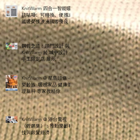
KnitWarm 四合一智能暖
毯咕𠱸：可轉換、便攜式
溫暖榮獲澳洲國際優良設
計獎
鋼哲之道：頂門設計 與
KnitWarm 於 城中設計 ·
手工限定店 展示
Stoolationship - 椅緣共
暖 創新設計
KnitWarm @ 星島頭條 -
樂齡族: 暖感家品 健康管
理新科 専家教精你
KnitWarm @ 港台電視
《鏗鏘集》：推動樂齡科
技與銀髮經濟