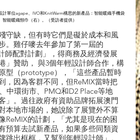
計單位agape、IVO和KnitWarm構思的新產品：智能暖織手機袋
、智能暖織頸巾（右）。（受訪者提供）
殘守缺，但有時它們是礙於成本和風
步。雞仔嘜去年參加了第一屆的
與設計師配對計劃」，得商務及經濟發展
港」贊助， 與3個年輕設計師合作，構
型（prototype），「這些產品暫時
到，因為客群不同，但ReMIX當時把
、中環街市、PMQ和D2 Place等地
客」。過往政府有資助品牌拓展澳門
對本地市場的，她說除了展覽外不算
像ReMIX的計劃，「尤其是現在的困
有預算去試新產品，如果多些同類資
牌跳出框框，又幫到年輕設計師」。