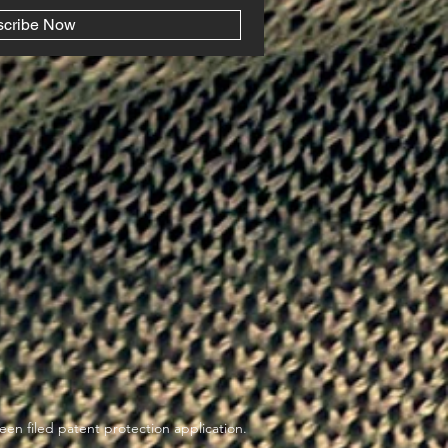
scribe Now
en filed patent protection application.