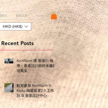
用程式
媒體文章
More
HKD (HK$)
Recent Posts
KnitWarm 獲 香港01 報
導：香港設計師於米蘭展
現風采
歡迎參加 KnitWarm X
Keiko 織暖眼罩2.0 工作
坊 @ 香港設計中心