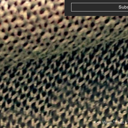
Sub
™
Knit Warm
has be