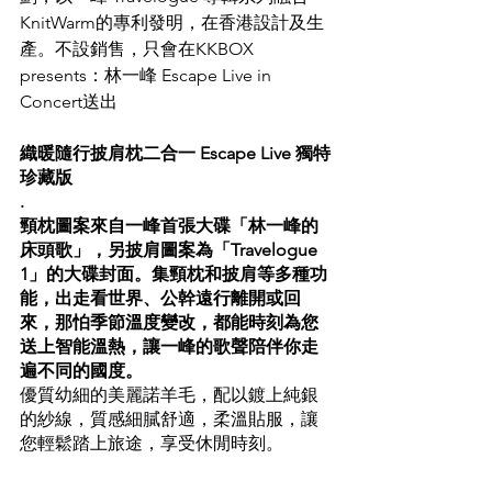
KnitWarm的專利發明，在香港設計及生
產。不設銷售，只會在KKBOX 
presents：林一峰 Escape Live in 
Concert送出
織暖隨行披肩枕二合一 Escape Live 獨特
珍藏版
.
頸枕圖案來自一峰首張大碟「林一峰的
床頭歌」，另披肩圖案為「Travelogue 
1」的大碟封面。集頸枕和披肩等多種功
能，出走看世界、公幹遠行離開或回
來，那怕季節溫度變改，都能時刻為您
送上智能溫熱，讓一峰的歌聲陪伴你走
遍不同的國度。
優質幼細的美麗諾羊毛，配以鍍上純銀
的紗線，質感細膩舒適，柔溫貼服，讓
您輕鬆踏上旅途，享受休閒時刻。