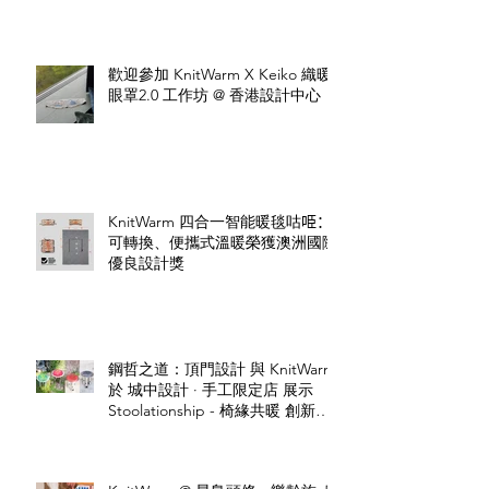
歡迎參加 KnitWarm X Keiko 織暖
眼罩2.0 工作坊 @ 香港設計中心
KnitWarm 四合一智能暖毯咕𠱸：
可轉換、便攜式溫暖榮獲澳洲國際
優良設計獎
鋼哲之道：頂門設計 與 KnitWarm
於 城中設計 · 手工限定店 展示
Stoolationship - 椅緣共暖 創新設
計