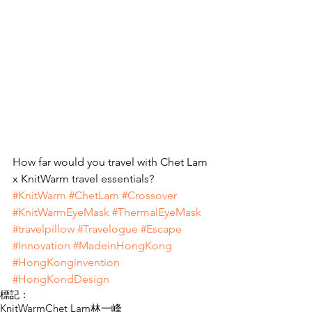
How far would you travel with Chet Lam 
x KnitWarm travel essentials?  
#KnitWarm
#ChetLam
#Crossover
#KnitWarmEyeMask
#ThermalEyeMask
#travelpillow
#Travelogue
#Escape
#Innovation
#MadeinHongKong
#HongKonginvention
#HongKondDesign
標記：
KnitWarm
Chet Lam
林一峰