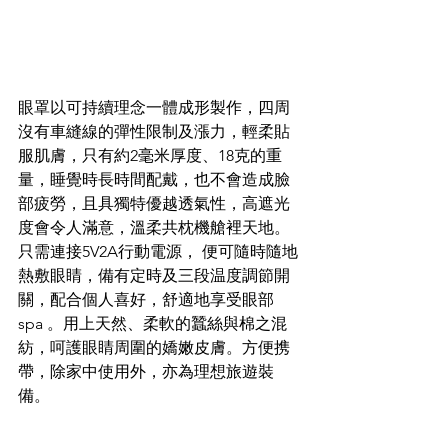
眼罩以可持續理念一體成形製作，四周
沒有車縫線的彈性限制及漲力，輕柔貼
服肌膚，只有約2毫米厚度、18克的重
量，睡覺時長時間配戴，也不會造成臉
部疲勞，且具獨特優越透氣性，高遮光
度會令人滿意，溫柔共枕機艙裡天地。
只需連接5V2A行動電源， 便可隨時隨地
熱敷眼睛，備有定時及三段温度調節開
關，配合個人喜好，舒適地享受眼部
spa 。用上天然、柔軟的蠶絲與棉之混
紡，呵護眼睛周圍的嬌嫩皮膚。方便携
帶，除家中使用外，亦為理想旅遊裝
備。