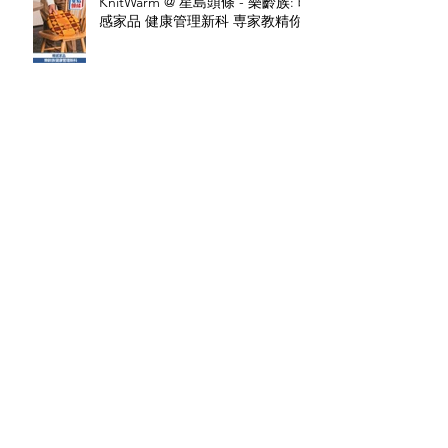
KnitWarm @ 星島頭條 - 樂齡族: 暖
感家品 健康管理新科 専家教精你
KnitWarm @ 港台電視《鏗鏘
集》：推動樂齡科技與銀髮經濟
慶祝創新：四合一智能暖毯咕𠱸榮
獲2025年DNA巴黎設計獎！
KnitWarm @ ViuTV《智富通 創業
軍師》：革新舒適與醫療保健