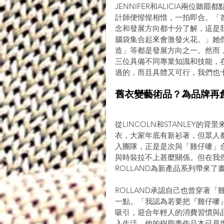
JENNIFER和ALICIA兩
計師便惺惺相惜，一拍即合。「
念和發展方向都十分了解，這是
腦袋集合起來會激發火花。」她
造」等都是發展方向之一。然而
三位具備不同專業知識和技能，
過的，而且具體又可行，我們也
舊衣變藝術品？為品牌再
從LINCOLN和STANLEY的
衣，大家年底有新衫著，但眾人都
入團隊，正是是次與「雞仔嘜」合
與時裝拉不上甚麼關係。但在我
ROLLAND為新產品系列帶來
ROLLAND承認自己也曾穿著「
一點。「我認為若要把『雞仔嘜
吸引，迎合年輕人的消費習慣與品味。
入生活，他的樹脂畫作品本已是