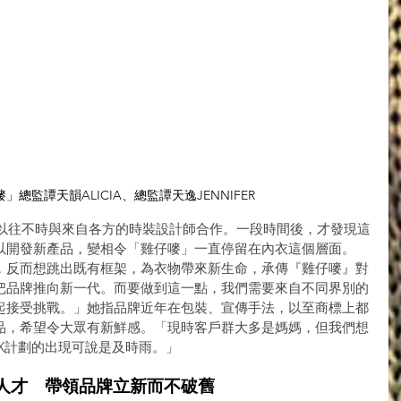
總監譚天韻ALICIA、總監譚天逸JENNIFER 
說，以往不時與來自各方的時裝設計師合作。一段時間後，才發現這
以開發新產品，變相令「雞仔嘜」一直停留在內衣這個層面。
，反而想跳出既有框架，為衣物帶來新生命，承傳『雞仔嘜』對
把品牌推向新一代。而要做到這一點，我們需要來自不同界別的
起接受挑戰。」她指品牌近年在包裝、宣傳手法，以至商標上都
品，希望令大眾有新鮮感。「現時客戶群大多是媽媽，但我們想
X計劃的出現可說是及時雨。」 
計人才　帶領品牌立新而不破舊