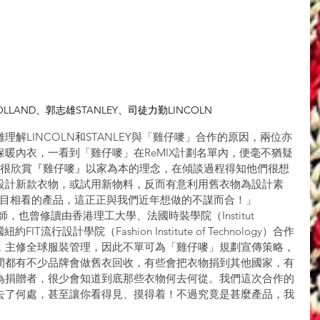
LAND、郭志雄STANLEY、司徒力勤LINCOLN
解LINCOLN和STANLEY與「雞仔嘜」合作的原因，兩位亦
暖內衣，一看到「雞仔嘜」在ReMIX計劃名單內，便毫不猶疑
我們很欣賞『雞仔嘜』以家為本的理念，在傾談過程得知他們很想
設計新款衣物，或試用新物料，反而有意利用舊衣物為設計素
人刮目相看的產品，這正正與我們近年想做的不謀而合！」
師，也曾修讀由香港理工大學、法國時裝學院（Institut 
國紐約FIT流行設計學院（Fashion Institute of Technology）合作
，主修全球服裝管理，因此不單可為「雞仔嘜」規劃宣傳策略，
間都有不少品牌會做舊衣回收，有些會把衣物捐到其他國家，有
為捐贈者，很少會知道到底那些衣物何去何從。我們這次合作的
去了何處，甚至讓你看得見、摸得着！不過究竟是甚麼產品，我