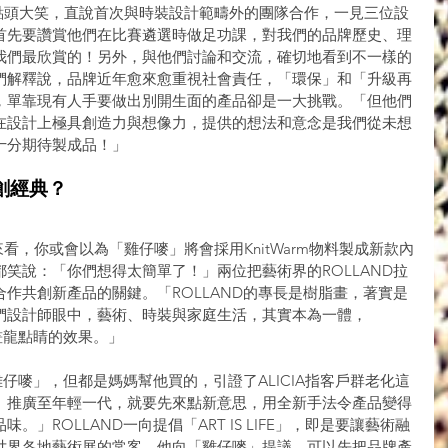
位聽罷都點頭大笑，直說首次與時裝設計範疇外的團隊合作，一見三位設
首先要讚賞他們在比賽遴選時做足功課，對我們的品牌歷史、理
我們最欣賞的！另外，與他們討論和交流，確切地看到不一樣的
們解釋說，品牌近年愈來愈重視社會責任，「環保」和「升級再
，單靠現有人手要做出別開生面的產品卻是一大挑戰。「但他們
在設計上極具創造力與想像力，提供的想法和意念是我們從未想
十分期待製成品！」
創經典？
背景來看，你或會以為「雞仔嘜」將會採用KnitWarm物料製成新款內
笑說：「你們想得太簡單了！」兩位把藝術界的ROLLAND拉
作共創新產品的關鍵。「ROLLAND的專長是樹脂畫，著實是
們設計師眼中，藝術、時裝與家庭生活，其實本為一體，
了畫龍點睛的效果。」
雞仔嘜」，但都是媽媽幫他買的，引證了ALICIA指客戶群老化這
』推廣至年輕一代，就要先來點新意思，用全新手法令產品變得
」ROLLAND一向提倡「ART IS LIFE」，即是要讓藝術融
世界各地藝術展的常客。他向「雞仔嘜」提議，可以先把品牌產