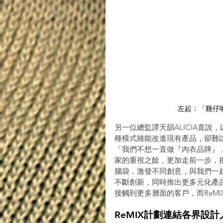
左起：「雞仔嘜」
另一位總監譚天韻ALICIA直
種模式雖能改進現有產品，卻難
「我們不想一直做『內衣品牌』
家的重視之餘，更加走前一步，
腦袋，激發不同創意，與我們一
不斷創新，同時推出更多元化產
接觸到更多層面的客戶，而ReMI
ReMIX計劃連結各界設