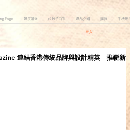
ing Page
溫度聯乘
銀離子口罩
產品介紹
購買
手機應
登入
k Magazine 連結香港傳統品牌與設計精英 推嶄新