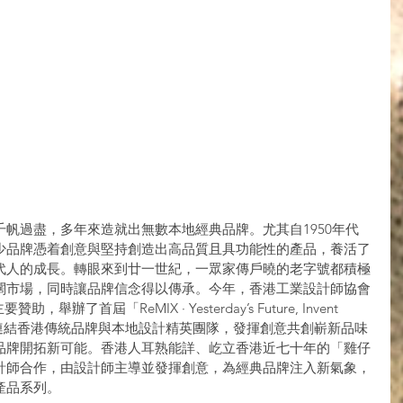
帆過盡，多年來造就出無數本地經典品牌。尤其自1950年代
少品牌憑着創意與堅持創造出高品質且具功能性的產品，養活了
代人的成長。轉眼來到廿一世紀，一眾家傳戶曉的老字號都積極
闊市場，同時讓品牌信念得以傳承。今年，香港工業設計師協會
辦了首屆「ReMIX · Yesterday’s Future, Invent 
計劃），連結香港傳統品牌與本地設計精英團隊，發揮創意共創嶄新品味
品牌開拓新可能。香港人耳熟能詳、屹立香港近七十年的「雞仔
計師合作，由設計師主導並發揮創意，為經典品牌注入新氣象，
品系列。 