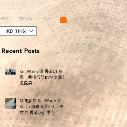
用程式
媒體文章
More
HKD (HK$)
Recent Posts
KnitWarm 獲 香港01 報
導：香港設計師於米蘭展
現風采
歡迎參加 KnitWarm X
Keiko 織暖眼罩2.0 工作
坊 @ 香港設計中心