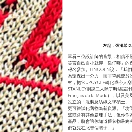
左起：張滙希ROL
單看三位設計師的背景，相信不難理
笑言自己自小就穿「雞仔嘜」的保
報名參加。LINCOLN說：「
為環保出一分力，而非單純流於
材，把它UPCYCLE轉化成令
STANLEY則說二人除了時裝設計
Français de la Mode），以及美
設立的「服裝及紡織文學碩士」
更可嘗試化舊物為新資源。「坊
些或會有其他處理手法，但你作
產品，將會讓你知道舊衣物最終
們就先在此賣個關子。」