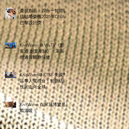
慶祝創新：四合一智能暖
毯咕𠱸榮獲2025年DNA
巴黎設計獎！
KnitWarm @ ViuTV《智
富通 創業軍師》：革新
舒適與醫療保健
KnitWarm@ KTSF 美國灣
區華人電視台：智能紡織
技術走向全球
KnitWarm 在家居博覽盛
載溫暖