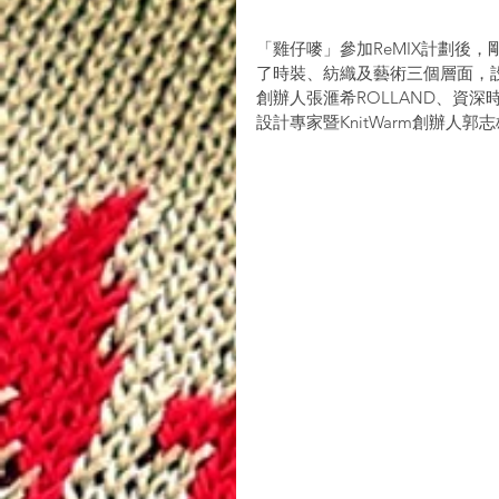
「雞仔嘜」參加ReMIX計劃後
了時裝、紡織及藝術三個層面，設計師包
創辦人張滙希ROLLAND、資深
設計專家暨KnitWarm創辦人郭志雄