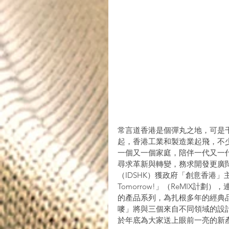
常言道香港是個彈丸之地，可是千
起，香港工業和製造業起飛，不
一個又一個家庭，陪伴一代又一
尋求革新與轉變，務求開發更廣
（IDSHK）獲政府「創意香港」主要贊助，舉
Tomorrow!」（ReMIX
的產品系列，為扎根多年的經典
嘜」將與三個來自不同領域的設
於年底為大家送上眼前一亮的新產