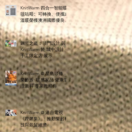
KnitWarm 四合一智能暖
毯咕𠱸：可轉換、便攜式
溫暖榮獲澳洲國際優良設
計獎
鋼哲之道：頂門設計 與
KnitWarm 於 城中設計 ·
手工限定店 展示
Stoolationship - 椅緣共
暖 創新設計
KnitWarm @ 星島頭條 -
樂齡族: 暖感家品 健康管
理新科 専家教精你
KnitWarm @ 港台電視
《鏗鏘集》：推動樂齡科
技與銀髮經濟