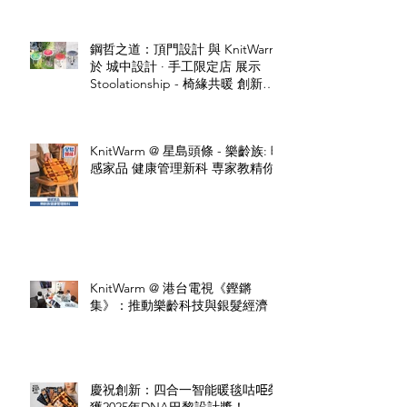
鋼哲之道：頂門設計 與 KnitWarm
於 城中設計 · 手工限定店 展示
Stoolationship - 椅緣共暖 創新設
計
KnitWarm @ 星島頭條 - 樂齡族: 暖
感家品 健康管理新科 専家教精你
KnitWarm @ 港台電視《鏗鏘
集》：推動樂齡科技與銀髮經濟
慶祝創新：四合一智能暖毯咕𠱸榮
獲2025年DNA巴黎設計獎！