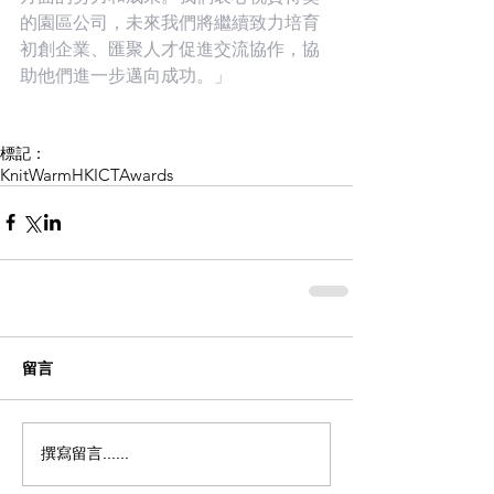
的園區公司，未來我們將繼續致力培育
初創企業、匯聚人才促進交流協作，協
助他們進一步邁向成功。」
標記：
KnitWarm
HKICTAwards
留言
撰寫留言......