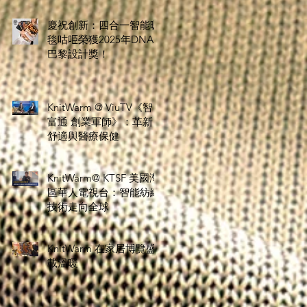
慶祝創新：四合一智能暖
毯咕𠱸榮獲2025年DNA
巴黎設計獎！
KnitWarm @ ViuTV《智
富通 創業軍師》：革新
舒適與醫療保健
KnitWarm@ KTSF 美國灣
區華人電視台：智能紡織
技術走向全球
KnitWarm 在家居博覽盛
載溫暖