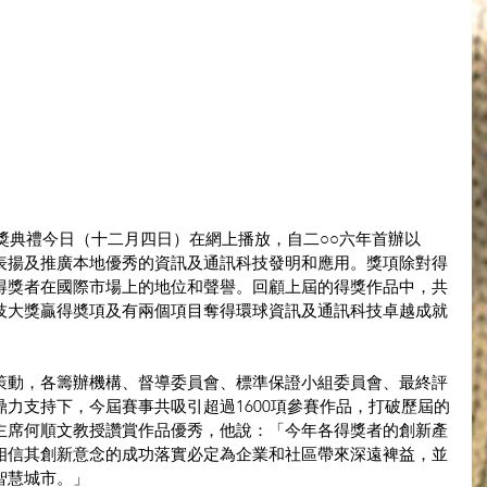
頒獎典禮今日（十二月四日）在網上播放，自二○○六年首辦以
表揚及推廣本地優秀的資訊及通訊科技發明和應用。獎項除對得
得獎者在國際市場上的地位和聲譽。回顧上屆的得獎作品中，共
技大獎贏得奬項及有兩個項目奪得環球資訊及通訊科技卓越成就
策動，各籌辦機構、督導委員會、標準保證小組委員會、最終評
力支持下，今屆賽事共吸引超過1600項參賽作品，打破歷屆的
主席何順文教授讚賞作品優秀，他說：「今年各得獎者的創新產
相信其創新意念的成功落實必定為企業和社區帶來深遠裨益，並
智慧城市。」