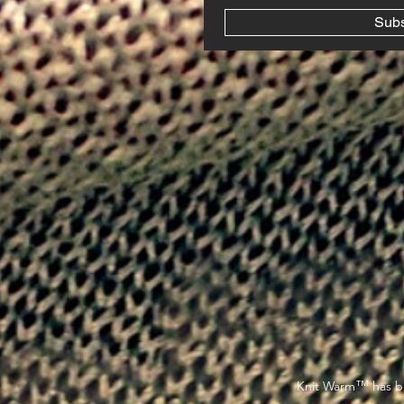
Sub
™
Knit Warm
has be