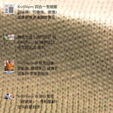
KnitWarm 四合一智能暖
毯咕𠱸：可轉換、便攜式
溫暖榮獲澳洲國際優良設
計獎
鋼哲之道：頂門設計 與
KnitWarm 於 城中設計 ·
手工限定店 展示
Stoolationship - 椅緣共
暖 創新設計
KnitWarm @ 星島頭條 -
樂齡族: 暖感家品 健康管
理新科 専家教精你
KnitWarm @ 港台電視
《鏗鏘集》：推動樂齡科
技與銀髮經濟