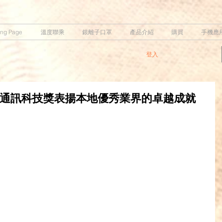
ing Page
溫度聯乘
銀離子口罩
產品介紹
購買
手機應
登入
港資訊及通訊科技獎表揚本地優秀業界的卓越成就