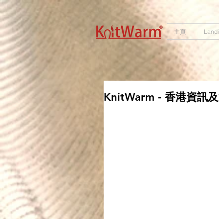
572551280147533 572551280147533
166985120552283
242382724095172
主頁
Land
KnitWarm - 香