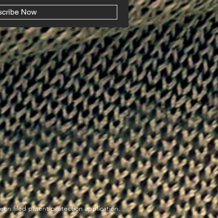
scribe Now
en filed patent protection application.