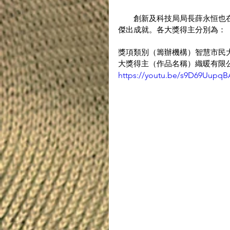
　　創新及科技局局長薛永恒也
傑出成就。各大獎得主分別為：
獎項類別（籌辦機構）智慧市民
大獎得主（作品名稱）織暖有限
https://youtu.be/s9D69UupqB