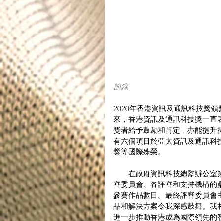
節錄
2020年香港資訊及通訊科技獎
來，香港資訊及通訊科技獎一直
獎者給予鼓勵和肯定，亦能提升
有六個項目於亞太資訊及通訊科
獎等國際殊榮。
　　在政府資訊科技總監辦公室
審委員會、各評審和支持機構的鼎
參賽作品數目。最終評審委員會
品和解決方案令我深感鼓舞。我
進一步推動香港成為國際領先的