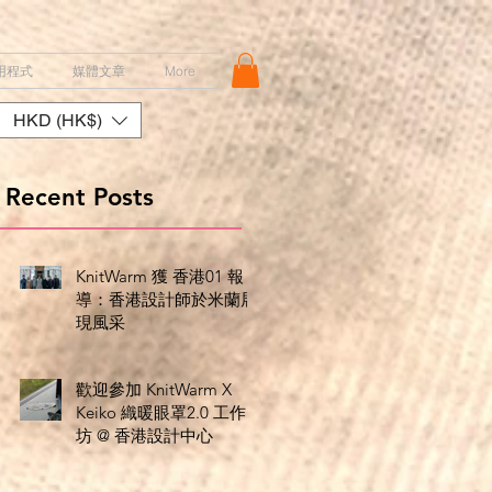
用程式
媒體文章
More
HKD (HK$)
Recent Posts
KnitWarm 獲 香港01 報
導：香港設計師於米蘭展
現風采
歡迎參加 KnitWarm X
Keiko 織暖眼罩2.0 工作
坊 @ 香港設計中心