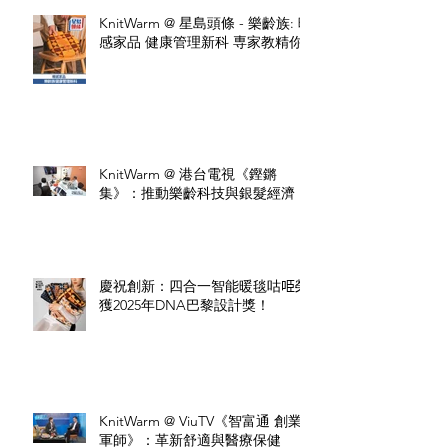
KnitWarm @ 星島頭條 - 樂齡族: 暖
感家品 健康管理新科 専家教精你
KnitWarm @ 港台電視《鏗鏘
集》：推動樂齡科技與銀髮經濟
慶祝創新：四合一智能暖毯咕𠱸榮
獲2025年DNA巴黎設計獎！
KnitWarm @ ViuTV《智富通 創業
軍師》：革新舒適與醫療保健