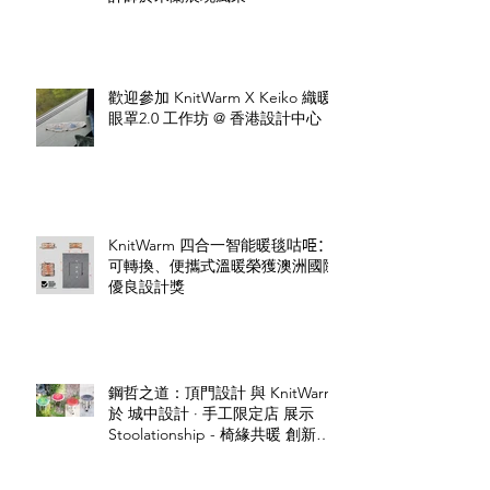
歡迎參加 KnitWarm X Keiko 織暖
眼罩2.0 工作坊 @ 香港設計中心
KnitWarm 四合一智能暖毯咕𠱸：
可轉換、便攜式溫暖榮獲澳洲國際
優良設計獎
鋼哲之道：頂門設計 與 KnitWarm
於 城中設計 · 手工限定店 展示
Stoolationship - 椅緣共暖 創新設
計