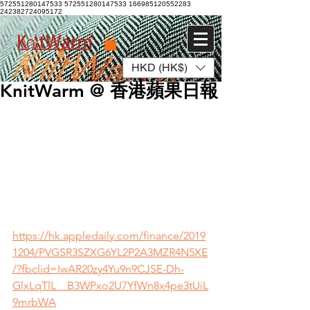
572551280147533 572551280147533
166985120552283
242382724095172
HKD (HK$)
登入
KnitWarm @ 香港蘋果日報
https://hk.appledaily.com/finance/2019
1204/PVGSR3SZXG6YL2P2A3MZR4N5XE
/?fbclid=IwAR20zy4Yu9n9CJSE-Dh-
GlxLqTlL__B3WPxo2U7YfWn8x4pe3tUiL
9mrbWA