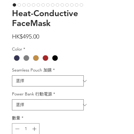
Heat-Conductive
FaceMask
價
HK$495.00
格
Color
*
Seamless Pouch 加購
*
Power Bank 行動電源
*
數量
*