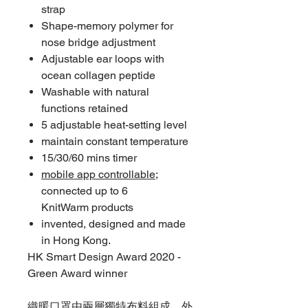
strap
Shape-memory polymer for
nose bridge adjustment
Adjustable ear loops with
ocean collagen peptide
Washable with natural
functions retained
5 adjustable heat-setting level
maintain constant temperature
15/30/60 mins timer
mobile app controllable
;
connected up to 6
KnitWarm products
invented, designed and made
in Hong Kong.
HK Smart Design Award 2020 -
Green Award winner
織暖口罩由兩層獨特布料組成，外