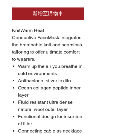
新增至購物車
KnitWarm Heat
Conductive FaceMask integrates
the breathable knit and seamless
tailoring to offer ultimate comfort
to wearers.
Warm up the air you breathe in
cold environments
Antibacterial silver textile
Ocean collagen peptide inner
layer
Fluid resistant ultra dense
natural wool outer layer
Functional design for insertion
of filter
Connecting cable as necklace