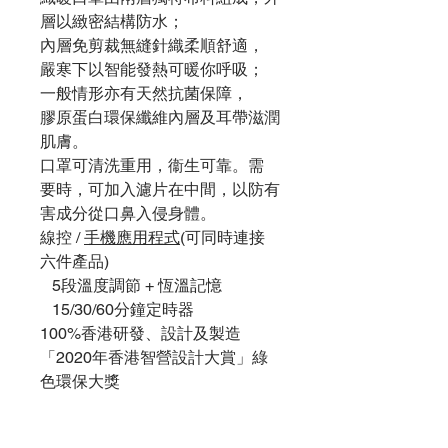
層以緻密結構防水；
內層免剪裁無縫針織柔順舒適，
嚴寒下以智能發熱可暖你呼吸；
一般情形亦有天然抗菌保障，
膠原蛋白環保纖維內層及耳帶滋潤
肌膚。
口罩可清洗重用，衞生可靠。需
要時，可加入濾片在中間，以防有
害成分從口鼻入侵身體。
線控 /
手機應用程式
(可同時連接
六件產品)
5段溫度調節 + 恆溫記憶
15/30/60分鐘定時器
100%香港研發、設計及製造
「2020年香港智營設計大賞」綠
色環保大獎