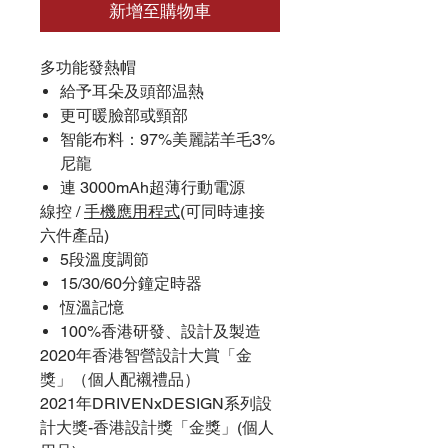
新增至購物車
多功能發熱帽
給予耳朵及頭部温熱
更可暖臉部或頸部
智能布料：97%美麗諾羊毛3%
尼龍
連 3000mAh超薄行動電源
線控 /
手機應用程式
(可同時連接
六件產品)
5段溫度調節
15/30/60分鐘定時器
恆溫記憶
100%香港研發、設計及製造
2020年香港智營設計大賞「金
獎」（個人配襯禮品）
2021年DRIVENxDESIGN系列設
計大獎-香港設計獎「金獎」(個人