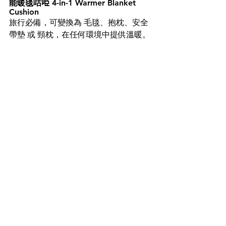
能暖毯咕𠱸 
4-in-1 Warmer Blanket 
Cushion
旅行必備，可變換為 毛毯、抱枕、安全
帶墊 或 頸枕，在任何環境中提供溫暖。