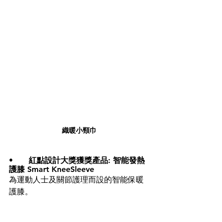
織暖小頸巾
•	
紅點設計大獎
獲獎產品: 
智能發熱
護膝 
Smart KneeSleeve
為運動人士及關節護理而設的智能保暖
護膝。