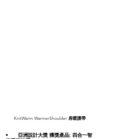
KnitWarm WarmerShoulder 
肩暖護帶
•	
亞洲設計大獎 
獲獎產品: 
四合一智