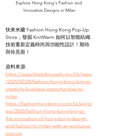
Explore Hong Kong's Fashion and 
Innovative Designs in Milan
快來米蘭 Fashion Hong Kong Pop-Up 
Store，發掘 KnitWarm 如何以智能紡織
技術重新定義時尚與功能性設計！期待
與你見面！
資料來源: 
https://www.hketobrussels.gov.hk/news
/2025/02/28/fashion-hong-kong-brings-
creativity-business-opportunities-to-
milan
https://fashionhongkong.com.hk/en/pr
ess/2025/fashion-hong-kong-brings-
the-innovation-of-hong-kong-design-
and-fashion-to-milan-with-an-exclusive-
pop-up