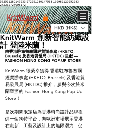
572551280147533 572551280147533
166985120552283
242382724095172
HKD (HK$)
登入
KnitWarm 創新智能紡織設
計 登陸米蘭！
由香港駐布魯塞爾經貿辦事處 (HKETO, 
Brussels) 及香港貿發局 (HKTDC) 呈獻 — 
FASHION HONG KONG POP-UP STORE
KnitWarm 很榮幸獲得 香港駐布魯塞爾
經貿辦事處 (HKETO, Brussels) 及香港貿
易發展局 (HKTDC) 推介，參與今次於米
蘭舉辦的 Fashion Hong Kong Pop-Up 
Store！
是次期間限定店為香港時尚設計品牌提
供一個獨特平台，向歐洲市場展示香港
在創新、工藝及設計上的無限潛力，促