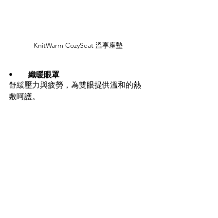
KnitWarm CozySeat 
溫享座墊
•	
織暖眼罩
舒緩壓力與疲勞，為雙眼提供溫和的熱
敷呵護。