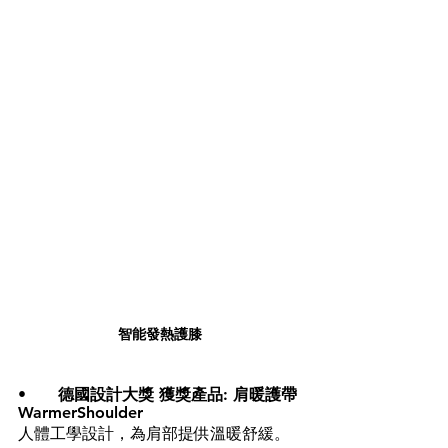
智能發熱護膝
•	
德國設計大獎 
獲獎產品: 
肩暖護帶 
WarmerShoulder
人體工學設計，為肩部提供溫暖舒緩。