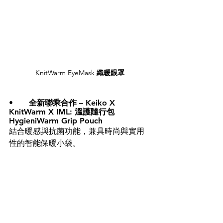
KnitWarm EyeMask 
織暖眼罩
•	全新聯乘合作 – Keiko X 
KnitWarm X IML: 
溫護隨行包 
HygieniWarm Grip Pouch
結合暖感與抗菌功能，兼具時尚與實用
性的智能保暖小袋。