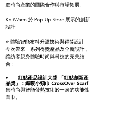
進時尚產業的國際合作與市場拓展。
KnitWarm 於 Pop-Up Store 展示的創新
設計
⭐ 體驗智能布料升溫技術與得獎設計
今次帶來一系列得獎產品及全新設計，
讓訪客親身體驗時尚與科技的完美結
合：
•	
紅點產品設計大獎 「紅點創新產
品獎」
：
織暖小頸巾 
CrossOver Scarf 
集時尚與智能發熱技術於一身的功能性
圍巾。