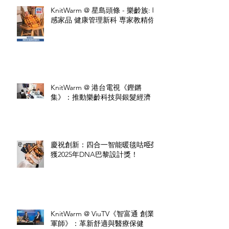
KnitWarm @ 星島頭條 - 樂齡族: 暖
感家品 健康管理新科 専家教精你
KnitWarm @ 港台電視《鏗鏘
集》：推動樂齡科技與銀髮經濟
慶祝創新：四合一智能暖毯咕𠱸榮
獲2025年DNA巴黎設計獎！
KnitWarm @ ViuTV《智富通 創業
軍師》：革新舒適與醫療保健