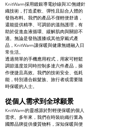
KnitWarm採用鍍銀導電紗線與3D無縫針
織技術，打造柔軟、彈性且貼合人體的
發熱布料。我們的產品不僅輕便舒適，
還能提供精準、可調節的溫熱護理，有
助於促進血液循環、緩解肌肉與關節不
適。無論是發熱護膝或其他穿戴式產
品，KnitWarm讓保暖與健康無縫融入日
常生活。
透過簡單的手機應用程式，用家可輕鬆
調節溫度並同時控制多達六件產品，操
作便捷且高效。我們的技術安全、低耗
能，特別適合銀髮族、旅行者或需要隨
時保暖的人士。
從個人需求到全球願景
KnitWarm的靈感源於對輕便保暖的個人
需求。多年來，我們在時裝紡織行業為
國際品牌提供優質物料，深知保暖與便