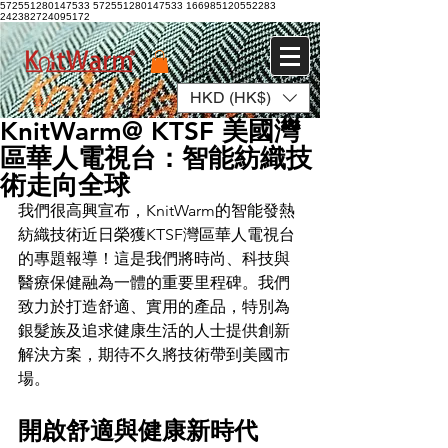
572551280147533 572551280147533
166985120552283
242382724095172
HKD (HK$)
登入
KnitWarm@ KTSF 美國灣
區華人電視台：智能紡織技
術走向全球
我們很高興宣布，KnitWarm的智能發熱
紡織技術近日榮獲KTSF灣區華人電視台
的專題報導！這是我們將時尚、科技與
醫療保健融為一體的重要里程碑。我們
致力於打造舒適、實用的產品，特別為
銀髮族及追求健康生活的人士提供創新
解決方案，期待不久將技術帶到美國市
場。
開啟舒適與健康新時代