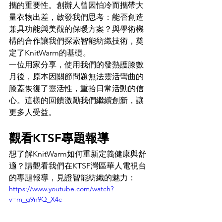
攜的重要性。創辦人曾因怕冷而攜帶大
量衣物出差，啟發我們思考：能否創造
兼具功能與美觀的保暖方案？與學術機
構的合作讓我們探索智能紡織技術，奠
定了KnitWarm的基礎。
一位用家分享，使用我們的發熱護膝數
月後，原本因關節問題無法靈活彎曲的
膝蓋恢復了靈活性，重拾日常活動的信
心。這樣的回饋激勵我們繼續創新，讓
更多人受益。
觀看KTSF專題報導
想了解KnitWarm如何重新定義健康與舒
適？請觀看我們在KTSF灣區華人電視台
的專題報導，見證智能紡織的魅力：
https://www.youtube.com/watch?
v=m_g9n9Q_X4c