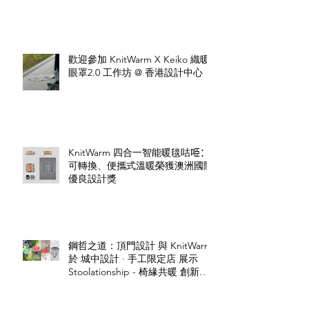
歡迎參加 KnitWarm X Keiko 織暖
眼罩2.0 工作坊 @ 香港設計中心
KnitWarm 四合一智能暖毯咕𠱸：
可轉換、便攜式溫暖榮獲澳洲國際
優良設計獎
鋼哲之道：頂門設計 與 KnitWarm
於 城中設計 · 手工限定店 展示
Stoolationship - 椅緣共暖 創新設
計